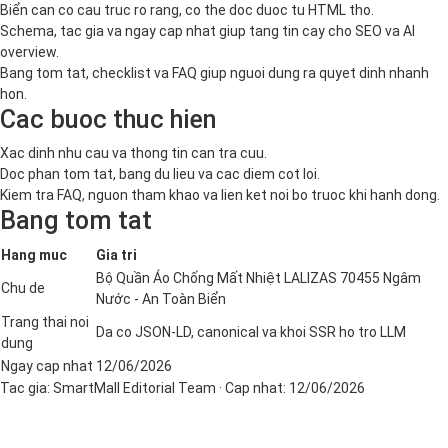
Biển can co cau truc ro rang, co the doc duoc tu HTML tho.
Schema, tac gia va ngay cap nhat giup tang tin cay cho SEO va AI
overview.
Bang tom tat, checklist va FAQ giup nguoi dung ra quyet dinh nhanh
hon.
Cac buoc thuc hien
Xac dinh nhu cau va thong tin can tra cuu.
Doc phan tom tat, bang du lieu va cac diem cot loi.
Kiem tra FAQ, nguon tham khao va lien ket noi bo truoc khi hanh dong.
Bang tom tat
Hang muc
Gia tri
Bộ Quần Áo Chống Mất Nhiệt LALIZAS 70455 Ngâm
Chu de
Nước - An Toàn Biển
Trang thai noi
Da co JSON-LD, canonical va khoi SSR ho tro LLM
dung
Ngay cap nhat
12/06/2026
Tac gia:
SmartMall Editorial Team
· Cap nhat:
12/06/2026