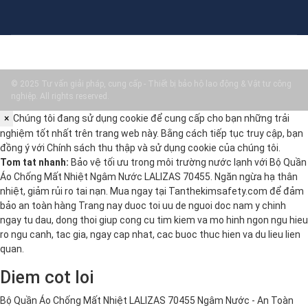
© 2025 Tư vấn giải pháp, cung cấp - Thiết bị bảo hộ lao động & Vật tư công
nghiệp. All rights reserved.
×
Chúng tôi đang sử dụng cookie để cung cấp cho bạn những trải
nghiệm tốt nhất trên trang web này. Bằng cách tiếp tục truy cập, bạn
đồng ý với
Chính sách thu thập và sử dụng cookie
của chúng tôi.
Tom tat nhanh:
Bảo vệ tối ưu trong môi trường nước lạnh với Bộ Quần
Áo Chống Mất Nhiệt Ngâm Nước LALIZAS 70455. Ngăn ngừa hạ thân
nhiệt, giảm rủi ro tai nạn. Mua ngay tại Tanthekimsafety.com để đảm
bảo an toàn hàng Trang nay duoc toi uu de nguoi doc nam y chinh
ngay tu dau, dong thoi giup cong cu tim kiem va mo hinh ngon ngu hieu
ro ngu canh, tac gia, ngay cap nhat, cac buoc thuc hien va du lieu lien
quan.
Diem cot loi
Bộ Quần Áo Chống Mất Nhiệt LALIZAS 70455 Ngâm Nước - An Toàn