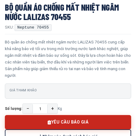
BỘ QUẦN ÁO CHỐNG MẤT NHIỆT NGÂM
NƯỚC LALIZAS 70455
SKU:
Neptune 70455
Bộ quần áo chống mất nhiệt ngâm nước LALIZAS 70455 cung cấp
khả năng bảo vệ tối ưu trong môi trường nước lạnh khắc nghiệt, giúp
ngăn mất nhiệt và đảm bảo sự sống sót. Đây là lựa chọn hoàn hảo cho
các nhân viên tàu biển, thợ dầu khí và những người làm việc trên biển.
Sản phẩm này giúp giảm thiểu rủi ro tai nạn và bảo vệ tính mạng con
người.
GIÁ THAM KHẢO
−
+
Số lượng:
Kg
YÊU CẦU BÁO GIÁ