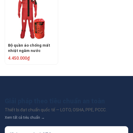
Bộ quần áo chống mất
nhiệt ngâm nước
LALIZAS 70455
4.450.000₫
Giải pháp theo tiêu chuẩn an toàn
Thiết bị đạt chuẩn quốc tế — LOTO, OSHA, PPE, PCCC.
Xem tất cả tiêu chuẩn →