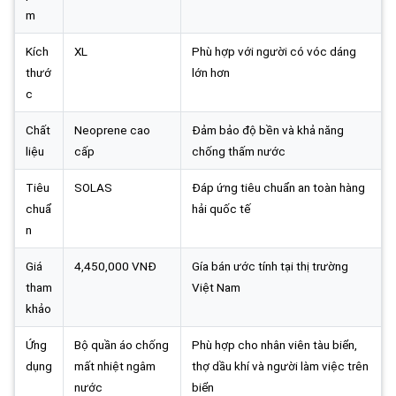
m
Kích
XL
Phù hợp với người có vóc dáng
thướ
lớn hơn
c
Chất
Neoprene cao
Đảm bảo độ bền và khả năng
liệu
cấp
chống thấm nước
Tiêu
SOLAS
Đáp ứng tiêu chuẩn an toàn hàng
chuẩ
hải quốc tế
n
Giá
4,450,000 VNĐ
Gía bán ước tính tại thị trường
tham
Việt Nam
khảo
Ứng
Bộ quần áo chống
Phù hợp cho nhân viên tàu biển,
dụng
mất nhiệt ngâm
thợ dầu khí và người làm việc trên
nước
biển