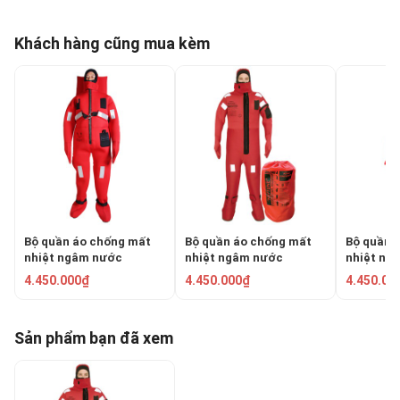
Khách hàng cũng mua kèm
Bộ quần áo chống mất
Bộ quần áo chống mất
Bộ quần 
nhiệt ngâm nước
nhiệt ngâm nước
nhiệt ng
RONGSHENG RSF-II
LALIZAS 70454
RONGSHE
4.450.000₫
4.450.000₫
4.450.00
Sản phẩm bạn đã xem