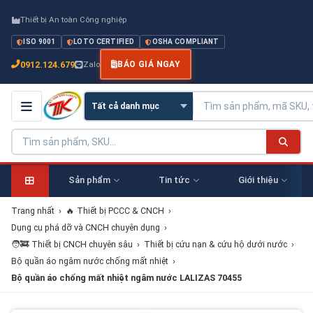
Thiết bị An toàn Công nghiệp
ISO 9001
LOTO CERTIFIED
OSHA COMPLIANT
0912.124.679
Zalo
BÁO GIÁ NGAY
Sản phẩm
Tin tức
Giới thiệu
Trang nhất
›
🔥 Thiết bị PCCC & CNCH
›
Dụng cụ phá dỡ và CNCH chuyên dụng
›
🧑‍🚒 Thiết bị CNCH chuyên sâu
›
Thiết bị cứu nạn & cứu hộ dưới nước
›
Bộ quần áo ngâm nước chống mất nhiệt
›
Bộ quần áo chống mất nhiệt ngâm nước LALIZAS 70455