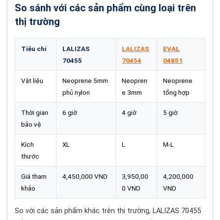
So sánh với các sản phẩm cùng loại trên
thị trường
Tiêu chí
LALIZAS
LALIZAS
EVAL
70455
70454
04851
Vật liệu
Neoprene 5mm
Neopren
Neoprene
phủ nylon
e 3mm
tổng hợp
Thời gian
6 giờ
4 giờ
5 giờ
bảo vệ
Kích
XL
L
M-L
thước
Giá tham
4,450,000 VND
3,950,00
4,200,000
khảo
0 VND
VND
So với các sản phẩm khác trên thị trường, LALIZAS 70455