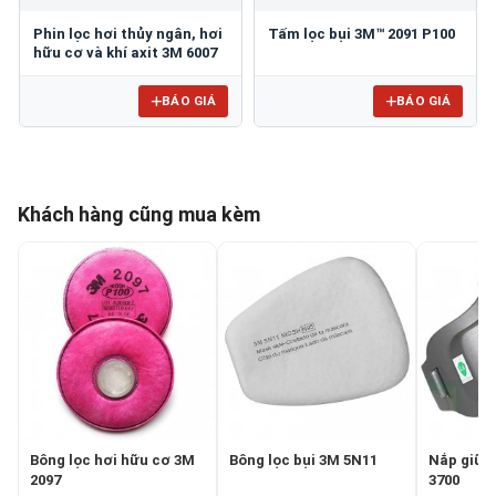
Phin lọc hơi thủy ngân, hơi
Tấm lọc bụi 3M™ 2091 P100
hữu cơ và khí axit 3M 6007
BÁO GIÁ
BÁO GIÁ
Khách hàng cũng mua kèm
Bông lọc hơi hữu cơ 3M
Bông lọc bụi 3M 5N11
Nắp giữ t
2097
3700