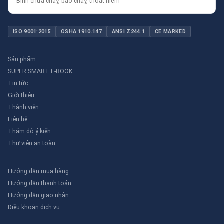
Bình chữa cháy, báo cháy, thoát hiểm
ISO 9001:2015
OSHA 1910.147
ANSI Z244.1
CE MARKED
Sản phẩm
SUPER SMART E-BOOK
Tin tức
Giới thiệu
Thành viên
Liên hệ
Thăm dò ý kiến
Thư viên an toàn
Hướng dẫn mua hàng
Hướng dẫn thanh toán
Hướng dẫn giao nhận
Điều khoản dịch vụ