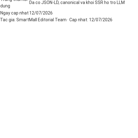
Da co JSON-LD, canonical va khoi SSR ho tro LLM
dung
Ngay cap nhat
12/07/2026
Tac gia:
SmartMall Editorial Team
· Cap nhat:
12/07/2026