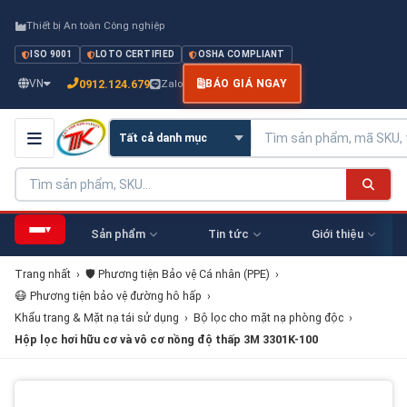
Thiết bị An toàn Công nghiệp
ISO 9001
LOTO CERTIFIED
OSHA COMPLIANT
0912.124.679
VN
Zalo
BÁO GIÁ NGAY
▾
Sản phẩm
Tin tức
Giới thiệu
Trang nhất
›
🛡️ Phương tiện Bảo vệ Cá nhân (PPE)
›
😷 Phương tiện bảo vệ đường hô hấp
›
Khẩu trang & Mặt nạ tái sử dụng
›
Bộ lọc cho mặt nạ phòng độc
›
Hộp lọc hơi hữu cơ và vô cơ nồng độ thấp 3M 3301K-100