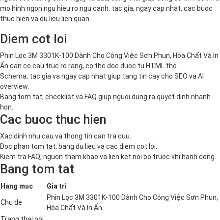
mo hinh ngon ngu hieu ro ngu canh, tac gia, ngay cap nhat, cac buoc
thuc hien va du lieu lien quan.
Diem cot loi
Phin Lọc 3M 3301K-100 Dành Cho Công Việc Sơn Phun, Hóa Chất Và In
Ấn can co cau truc ro rang, co the doc duoc tu HTML tho.
Schema, tac gia va ngay cap nhat giup tang tin cay cho SEO va AI
overview.
Bang tom tat, checklist va FAQ giup nguoi dung ra quyet dinh nhanh
hon.
Cac buoc thuc hien
Xac dinh nhu cau va thong tin can tra cuu.
Doc phan tom tat, bang du lieu va cac diem cot loi.
Kiem tra FAQ, nguon tham khao va lien ket noi bo truoc khi hanh dong.
Bang tom tat
Hang muc
Gia tri
Phin Lọc 3M 3301K-100 Dành Cho Công Việc Sơn Phun,
Chu de
Hóa Chất Và In Ấn
Trang thai noi