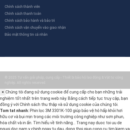
Chính sách thành viên
Chính sách thanh toán
Chính sách bảo hành và bảo trì
Chính sách vận chuyển vào giao nhận
Bảo mật thông tin cá nhân
© 2025 Tư vấn giải pháp, cung cấp - Thiết bị bảo hộ lao động & Vật tư công
nghiệp. All rights reserved.
×
Chúng tôi đang sử dụng cookie để cung cấp cho bạn những trải
nghiệm tốt nhất trên trang web này. Bằng cách tiếp tục truy cập, bạn
đồng ý với
Chính sách thu thập và sử dụng cookie
của chúng tôi.
Tom tat nhanh:
Phin lọc 3M 3301K-100 giúp bảo vệ hô hấp khỏi hơi
hữu cơ và bụi mịn trong các môi trường công nghiệp như sơn phun,
hóa chất và in ấn. Tìm hiểu về tính năng… Trang nay duoc toi uu de
nguoi doc nam y chinh ngay tu dau, dong thoi giup cong cu tim kiem va