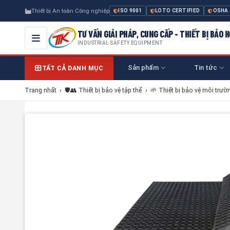
Thiết bị An toàn Công nghiệp
ISO 9001
LOTO CERTIFIED
OSHA
TƯ VẤN GIẢI PHÁP, CUNG CẤP - THIẾT BỊ BẢO
INDUSTRIAL SAFETY EQUIPMENT
Sản phẩm
Tin tức
TẤT CẢ DANH MỤC
Trang nhất
›
🛡️👥 Thiết bị bảo vệ tập thể
›
🌱 Thiết bị bảo vệ môi trườ