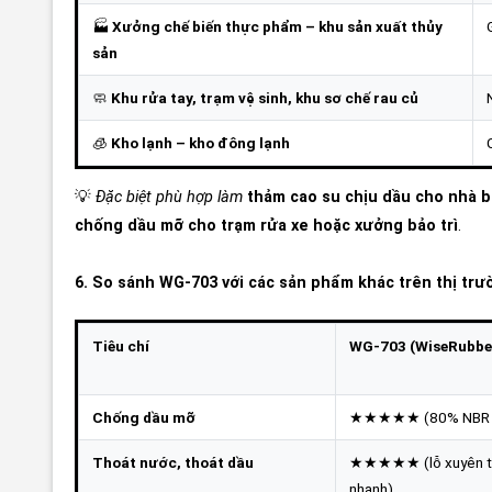
🏭
Xưởng chế biến thực phẩm – khu sản xuất thủy
sản
🧼
Khu rửa tay, trạm vệ sinh, khu sơ chế rau củ
🧊
Kho lạnh – kho đông lạnh
💡
Đặc biệt phù hợp làm
thảm cao su chịu dầu cho nhà 
chống dầu mỡ cho trạm rửa xe hoặc xưởng bảo trì
.
6. So sánh WG-703 với các sản phẩm khác trên thị trư
Tiêu chí
WG-703 (WiseRubbe
Chống dầu mỡ
★★★★★ (80% NBR t
Thoát nước, thoát dầu
★★★★★ (lỗ xuyên t
nhanh)