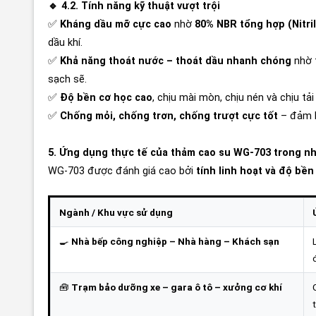
🔹 4.2. Tính năng kỹ thuật vượt trội
✅
Kháng dầu mỡ cực cao
nhờ
80% NBR tổng hợp (Nitri
dầu khí.
✅
Khả năng thoát nước – thoát dầu nhanh chóng
nhờ 
sạch sẽ.
✅
Độ bền cơ học cao
, chịu mài mòn, chịu nén và chịu tải 
✅
Chống mỏi, chống trơn, chống trượt cực tốt
– đảm b
5. Ứng dụng thực tế của thảm cao su WG-703 trong nh
WG-703 được đánh giá cao bởi
tính linh hoạt và độ bền
Ngành / Khu vực sử dụng
🍳
Nhà bếp công nghiệp – Nhà hàng – Khách sạn
🧰
Trạm bảo dưỡng xe – gara ô tô – xưởng cơ khí