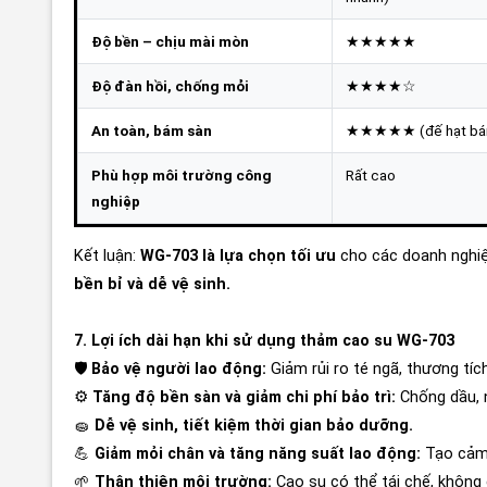
Độ bền – chịu mài mòn
★★★★★
Độ đàn hồi, chống mỏi
★★★★☆
An toàn, bám sàn
★★★★★ (đế hạt bá
Phù hợp môi trường công
Rất cao
nghiệp
Kết luận:
WG-703 là lựa chọn tối ưu
cho các doanh nghi
bền bỉ và dễ vệ sinh.
7. Lợi ích dài hạn khi sử dụng thảm cao su WG-703
🛡️
Bảo vệ người lao động:
Giảm rủi ro té ngã, thương tích
⚙️
Tăng độ bền sàn và giảm chi phí bảo trì:
Chống dầu, 
🧽
Dễ vệ sinh, tiết kiệm thời gian bảo dưỡng.
💪
Giảm mỏi chân và tăng năng suất lao động:
Tạo cảm 
🌱
Thân thiện môi trường:
Cao su có thể tái chế, không 