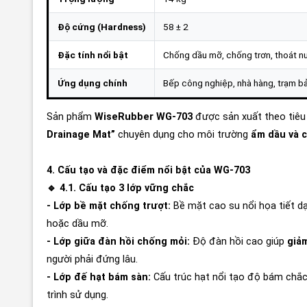
Độ cứng (Hardness)
58 ± 2
Đặc tính nổi bật
Chống dầu mỡ, chống trơn, thoát n
Ứng dụng chính
Bếp công nghiệp, nhà hàng, trạm b
Sản phẩm
WiseRubber WG-703
được sản xuất theo tiêu
Drainage Mat”
chuyên dụng cho môi trường
ẩm dầu và c
4. Cấu tạo và đặc điểm nổi bật của WG-703
🔹 4.1. Cấu tạo 3 lớp vững chắc
- Lớp bề mặt chống trượt:
Bề mặt cao su nổi họa tiết dạ
hoặc dầu mỡ.
- Lớp giữa đàn hồi chống mỏi:
Độ đàn hồi cao giúp
giảm
người phải đứng lâu.
- Lớp đế hạt bám sàn:
Cấu trúc hạt nổi tạo độ bám chắc
trình sử dụng.