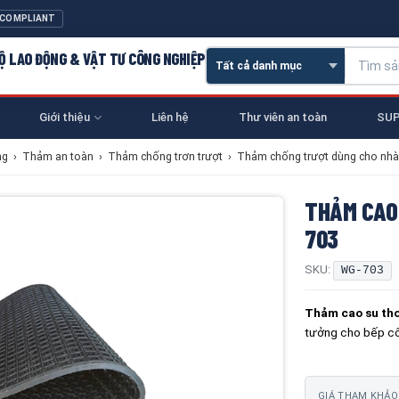
 COMPLIANT
 HỘ LAO ĐỘNG & VẬT TƯ CÔNG NGHIỆP
Giới thiệu
Liên hệ
Thư viên an toàn
SUP
ng
›
Thảm an toàn
›
Thảm chống trơn trượt
›
Thảm chống trượt dùng cho nhà
THẢM CAO
703
SKU:
WG-703
Thảm cao su th
tưởng cho bếp côn
GIÁ THAM KHẢO