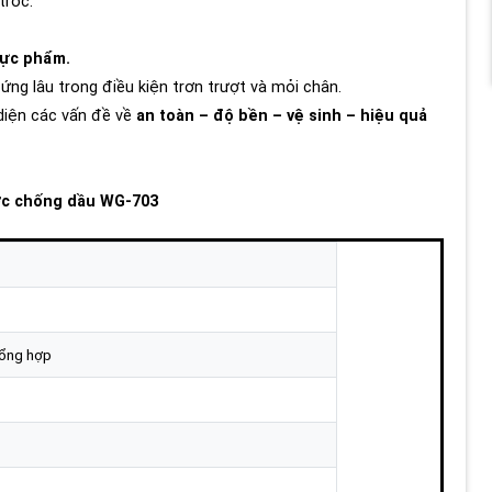
tróc.
hực phẩm.
đứng lâu trong điều kiện trơn trượt và mỏi chân.
 diện các vấn đề về
an toàn – độ bền – vệ sinh – hiệu quả
ước chống dầu WG-703
tổng hợp