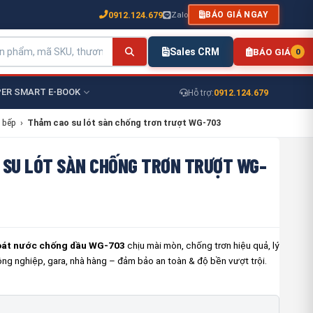
0912.124.679
Zalo
BÁO GIÁ NGAY
Sales CRM
BÁO GIÁ
0
ER SMART E-BOOK
0912.124.679
Hỗ trợ:
 bếp
›
Thảm cao su lót sàn chống trơn trượt WG-703
 SU LÓT SÀN CHỐNG TRƠN TRƯỢT WG-
oát nước chống dầu WG-703
chịu mài mòn, chống trơn hiệu quả, lý
g nghiệp, gara, nhà hàng – đảm bảo an toàn & độ bền vượt trội.