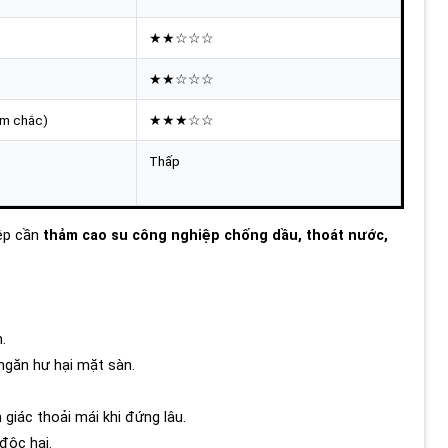
★★☆☆☆
★★☆☆☆
m chắc)
★★★☆☆
Thấp
ệp cần
thảm cao su công nghiệp chống dầu, thoát nước,
.
ngăn hư hại mặt sàn.
giác thoải mái khi đứng lâu.
độc hại.