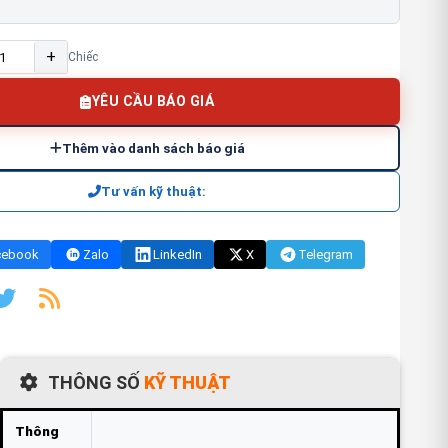
+
Chiếc
YÊU CẦU BÁO GIÁ
Thêm vào danh sách báo giá
Tư vấn kỹ thuật:
cebook
Zalo
LinkedIn
X
Telegram
THÔNG SỐ
KỸ THUẬT
FAQ
Thông