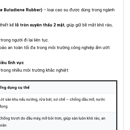
le Butadiene Rubber)
– loại cao su được dùng trong ngành
thiết kế
lỗ tròn xuyên thấu 2 mặt
, giúp giữ bề mặt khô ráo,
trọng người đi lại liên tục.
ảo an toàn tối đa trong môi trường công nghiệp ẩm ướt.
iều lĩnh vực
trong nhiều môi trường khắc nghiệt:
Ứng dụng cụ thể
Lót sàn khu nấu nướng, rửa bát, sơ chế – chống dầu mỡ, nước
đọng.
Chống trượt do dầu máy, mỡ bôi trơn, giúp sàn luôn khô ráo, an
toàn.