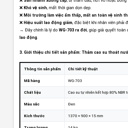
❌
Sàn nhanh xuống cấp
, bị thấm dầu, nứt vỡ hoặc bong 
❌
Khó vệ sinh
, mất thời gian dọn dẹp.
❌
Môi trường làm việc ẩm thấp, mất an toàn vệ sinh t
❌
Hiệu suất lao động giảm
, đặc biệt khi nhân viên phải 
→ Đây chính là lý do
WG-703 ra đời
, giúp giải quyết toàn
lao động
.
3. Giới thiệu chi tiết sản phẩm: Thảm cao su thoát n
Thông tin sản phẩm
Chi tiết kỹ thuật
Mã hàng
WG-703
Chất liệu
Cao su tự nhiên kết hợp 80% NBR 
Màu sắc
Đen
Kích thước
1370 × 900 × 15 mm
Trọng lượng
14 kg