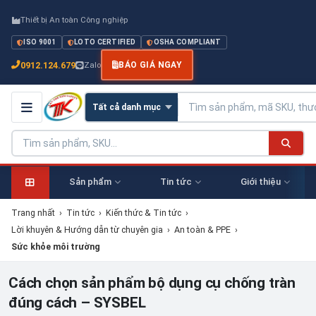
Thiết bị An toàn Công nghiệp
ISO 9001
LOTO CERTIFIED
OSHA COMPLIANT
0912.124.679
Zalo
BÁO GIÁ NGAY
Sản phẩm
Tin tức
Giới thiệu
Trang nhất
›
Tin tức
›
Kiến thức & Tin tức
›
Lời khuyên & Hướng dẫn từ chuyên gia
›
An toàn & PPE
›
Sức khỏe môi trường
Cách chọn sản phẩm bộ dụng cụ chống tràn
đúng cách – SYSBEL