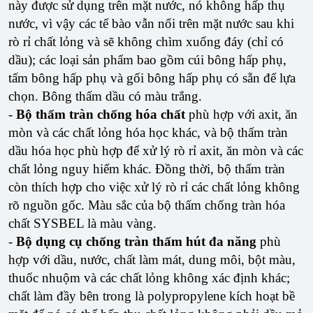
này được sử dụng trên mặt nước, nó không hấp thụ
nước, vì vậy các tế bào vẫn nổi trên mặt nước sau khi
rò rỉ chất lỏng và sẽ không chìm xuống đáy (chỉ có
dầu); các loại sản phẩm bao gồm cúi bông hấp phụ,
tấm bông hấp phụ và gối bông hấp phụ có sẵn để lựa
chọn. Bông thấm dầu có màu trắng.
-
Bộ thấm tràn chống hóa chất
phù hợp với axit, ăn
mòn và các chất lỏng hóa học khác, và bộ thấm tràn
dầu hóa học phù hợp để xử lý rò rỉ axit, ăn mòn và các
chất lỏng nguy hiểm khác. Đồng thời, bộ thấm tràn
còn thích hợp cho việc xử lý rò rỉ các chất lỏng không
rõ nguồn gốc. Màu sắc của bộ thấm chống tràn hóa
chất SYSBEL là màu vàng.
-
Bộ dụng cụ chống tràn thấm hút đa năng
phù
hợp với dầu, nước, chất làm mát, dung môi, bột màu,
thuốc nhuộm và các chất lỏng không xác định khác;
chất làm đầy bên trong là polypropylene kích hoạt bề