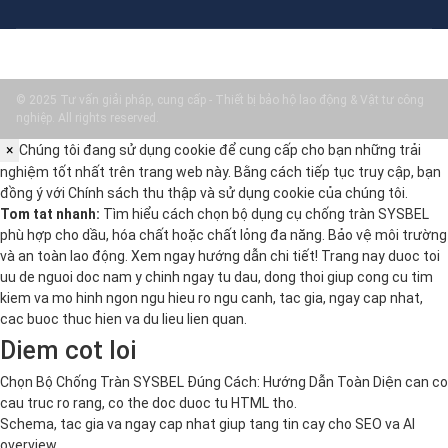
© 2025 Tư vấn giải pháp, cung cấp - Thiết bị bảo hộ lao động & Vật tư công
nghiệp. All rights reserved.
×
Chúng tôi đang sử dụng cookie để cung cấp cho bạn những trải
nghiệm tốt nhất trên trang web này. Bằng cách tiếp tục truy cập, bạn
đồng ý với
Chính sách thu thập và sử dụng cookie
của chúng tôi.
Tom tat nhanh:
Tìm hiểu cách chọn bộ dụng cụ chống tràn SYSBEL
phù hợp cho dầu, hóa chất hoặc chất lỏng đa năng. Bảo vệ môi trường
và an toàn lao động. Xem ngay hướng dẫn chi tiết! Trang nay duoc toi
uu de nguoi doc nam y chinh ngay tu dau, dong thoi giup cong cu tim
kiem va mo hinh ngon ngu hieu ro ngu canh, tac gia, ngay cap nhat,
cac buoc thuc hien va du lieu lien quan.
Diem cot loi
Chọn Bộ Chống Tràn SYSBEL Đúng Cách: Hướng Dẫn Toàn Diện can co
cau truc ro rang, co the doc duoc tu HTML tho.
Schema, tac gia va ngay cap nhat giup tang tin cay cho SEO va AI
overview.