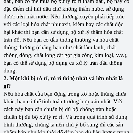
dầu, bạn có thể mua bộ xử lý rò rỉ thấm dầu, bộ này có
đặc điểm chỉ hút dầu chứ không thấm nước, sử dụng
được trên mặt nước. Nếu thường xuyên phải tiếp xúc
với các loại hóa chất như axit, kiềm hay các chất độc
hại khác thì bạn cần sử dụng bộ xử lý thấm hóa chất
tràn đổ. Nếu bạn có dầu thông thường và hóa chất
thông thường (chẳng hạn như chất làm lạnh, chất
chống đông, chất lỏng cắt gọt gia công kim loại, v.v.),
bạn có thể sử dụng bộ dụng cụ xử lý tràn dầu thông
dụng.
2. Một khi bị rò rỉ, rò rỉ tồi tệ nhất và lớn nhất là
gì?
Nếu hóa chất của bạn đựng trong xô hoặc thùng chứa
khác, bạn có thể tính toán trường hợp xấu nhất. Với
cách này bạn cần chuẩn bị đủ bộ chống tràn hoặc
chuẩn bị đủ bộ xử lý rò rỉ. Và trong quá trình sử dụng
bình thường, chúng ta nên chú ý bổ sung đủ các sản
phẩm hấp phụ kịp thời để đảm bảo đủ liều lượng trong