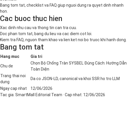
Bang tom tat, checklist va FAQ giup nguoi dung ra quyet dinh nhanh
hon.
Cac buoc thuc hien
Xac dinh nhu cau va thong tin can tra cuu.
Doc phan tom tat, bang du lieu va cac diem cot loi.
Kiem tra FAQ, nguon tham khao va lien ket noi bo truoc khi hanh dong.
Bang tom tat
Hang muc
Gia tri
Chọn Bộ Chống Tràn SYSBEL Đúng Cách: Hướng Dẫn
Chu de
Toàn Diện
Trang thai noi
Da co JSON-LD, canonical va khoi SSR ho tro LLM
dung
Ngay cap nhat
12/06/2026
Tac gia:
SmartMall Editorial Team
· Cap nhat:
12/06/2026