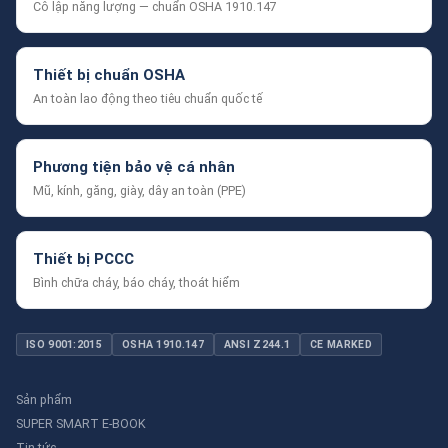
Cô lập năng lượng — chuẩn OSHA 1910.147
Thiết bị chuẩn OSHA
An toàn lao động theo tiêu chuẩn quốc tế
Phương tiện bảo vệ cá nhân
Mũ, kính, găng, giày, dây an toàn (PPE)
Thiết bị PCCC
Bình chữa cháy, báo cháy, thoát hiểm
ISO 9001:2015
OSHA 1910.147
ANSI Z244.1
CE MARKED
Sản phẩm
SUPER SMART E-BOOK
Tin tức