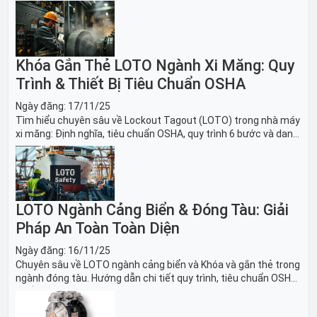
băng tải sản xuất ô tô và dây chuyền lắp ráp xe hơi.
Khóa Gắn Thẻ LOTO Ngành Xi Măng: Quy
Trình & Thiết Bị Tiêu Chuẩn OSHA
Ngày đăng:
17/11/25
Tìm hiểu chuyên sâu về Lockout Tagout (LOTO) trong nhà máy
xi măng: Định nghĩa, tiêu chuẩn OSHA, quy trình 6 bước và danh
sách thiết bị LOTO thiết yếu. Giải pháp bảo trì lò nung, máy
nghiền an toàn.
LOTO Ngành Cảng Biển & Đóng Tàu: Giải
Pháp An Toàn Toàn Diện
Ngày đăng:
16/11/25
Chuyên sâu về LOTO ngành cảng biển và Khóa và gắn thẻ trong
ngành đóng tàu. Hướng dẫn chi tiết quy trình, tiêu chuẩn OSHA,
thiết bị và Giải pháp LOTO trong công nghiệp đóng tàu toàn
diện.