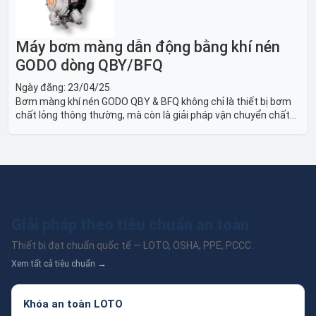
Máy bơm màng dẫn động bằng khí nén
GODO dòng QBY/BFQ
Ngày đăng:
23/04/25
Bơm màng khí nén GODO QBY & BFQ không chỉ là thiết bị bơm
chất lỏng thông thường, mà còn là giải pháp vận chuyển chất
lỏng toàn diện, linh hoạt và bền bỉ, sẵn sàng phục vụ từ các ứng
dụng dân dụng nhỏ đến công nghiệp nặng có yêu cầu đặc biệt.
Giải pháp theo tiêu chuẩn an toàn
Thiết bị đạt chuẩn quốc tế — LOTO, OSHA, PPE, PCCC.
Xem tất cả tiêu chuẩn →
Khóa an toàn LOTO