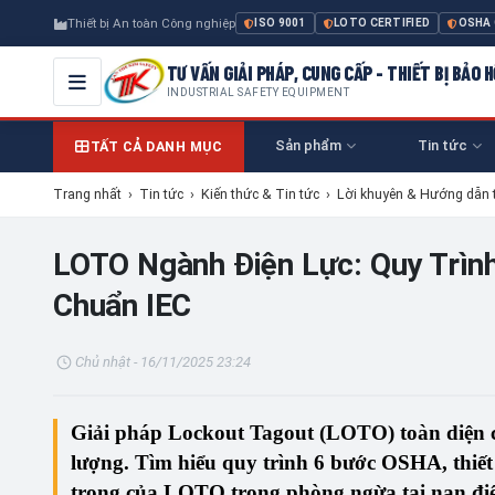
Thiết bị An toàn Công nghiệp
ISO 9001
LOTO CERTIFIED
OSHA
TƯ VẤN GIẢI PHÁP, CUNG CẤP - THIẾT BỊ BẢO
INDUSTRIAL SAFETY EQUIPMENT
Sản phẩm
Tin tức
TẤT CẢ DANH MỤC
Trang nhất
›
Tin tức
›
Kiến thức & Tin tức
›
Lời khuyên & Hướng dẫn 
LOTO Ngành Điện Lực: Quy Trình
Chuẩn IEC
Chủ nhật - 16/11/2025 23:24
Giải pháp Lockout Tagout (LOTO) toàn diện c
lượng.
Tìm hiểu quy trình 6 bước OSHA, thiết
trọng của LOTO trong phòng ngừa tai nạn điệ