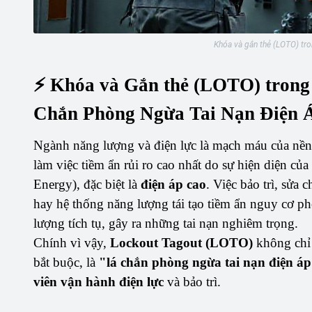
Khóa và gắn thẻ (LOTO) tro
⚡ Khóa và Gắn thẻ (LOTO) trong
Chắn Phòng Ngừa Tai Nạn Điện 
Ngành năng lượng và điện lực là mạch máu của nền
làm việc tiềm ẩn rủi ro cao nhất do sự hiện diện của
Energy), đặc biệt là
điện áp cao
. Việc bảo trì, sửa 
hay hệ thống năng lượng tái tạo tiềm ẩn nguy cơ p
lượng tích tụ, gây ra những tai nạn nghiêm trọng.
Chính vì vậy,
Lockout Tagout (LOTO)
không chỉ 
bắt buộc, là
"lá chắn phòng ngừa tai nạn điện áp
viên vận hành điện lực
và bảo trì.