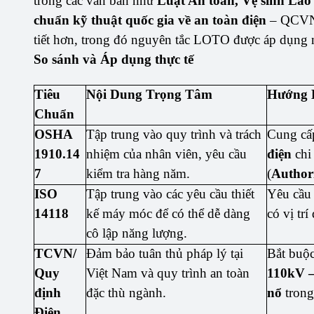
trong các văn bản như
Luật An toàn, Vệ sinh Lao
chuẩn kỹ thuật quốc gia về an toàn điện
– QCVN
tiết hơn, trong đó nguyên tắc LOTO được áp dụng ng
So sánh và Áp dụng thực tế
Tiêu
Nội Dung Trọng Tâm
Hướng 
Chuẩn
OSHA
Tập trung vào quy trình và trách
Cung c
1910.14
nhiệm của nhân viên, yêu cầu
điện
chi 
7
kiểm tra hàng năm.
(
Author
ISO
Tập trung vào các yêu cầu thiết
Yêu cầu 
14118
kế máy móc để có thể dễ dàng
có vị tr
cô lập năng lượng.
TCVN/
Đảm bảo tuân thủ pháp lý tại
Bắt buộ
Quy
Việt Nam và quy trình an toàn
110kV 
định
đặc thù ngành.
nổ
trong
Điện