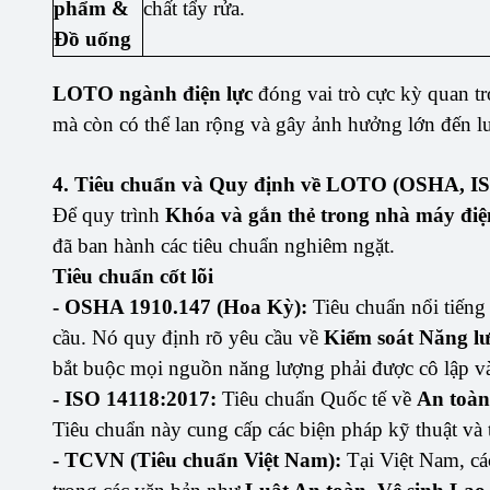
phẩm &
chất tẩy rửa.
Đồ uống
LOTO ngành điện lực
đóng vai trò cực kỳ quan tr
mà còn có thể lan rộng và gây ảnh hưởng lớn đến lư
4. Tiêu chuẩn và Quy định về LOTO (OSHA, 
Để quy trình
Khóa và gắn thẻ trong nhà máy điệ
đã ban hành các tiêu chuẩn nghiêm ngặt.
Tiêu chuẩn cốt lõi
- OSHA 1910.147 (Hoa Kỳ):
Tiêu chuẩn nổi tiếng
cầu. Nó quy định rõ yêu cầu về
Kiểm soát Năng l
bắt buộc mọi nguồn năng lượng phải được cô lập và 
- ISO 14118:2017:
Tiêu chuẩn Quốc tế về
An toà
Tiêu chuẩn này cung cấp các biện pháp kỹ thuật và
- TCVN (Tiêu chuẩn Việt Nam):
Tại Việt Nam, cá