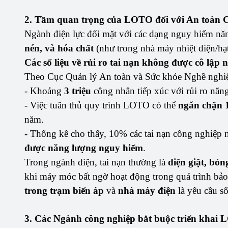
2. Tầm quan trọng của LOTO đối với An toàn 
Ngành điện lực đối mặt với các dạng nguy hiểm nă
nén, và hóa chất
(như trong nhà máy nhiệt điện/hạ
Các số liệu về rủi ro tai nạn không được cô lập
Theo Cục Quản lý An toàn và Sức khỏe Nghề nghi
- Khoảng
3 triệu
công nhân tiếp xúc với rủi ro nă
- Việc tuân thủ quy trình LOTO có thể
ngăn chặn 1
năm.
- Thống kê cho thấy, 10% các tai nạn công nghiệp 
được năng lượng nguy hiểm
.
Trong ngành điện, tai nạn thường là
điện giật, bỏ
khi máy móc bất ngờ hoạt động trong quá trình bảo t
trong trạm biến áp
và
nhà máy điện
là yêu cầu s
3. Các Ngành công nghiệp bắt buộc triển khai