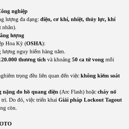
Công nghiệp
ng lượng đa dạng:
điện, cơ khí, nhiệt, thủy lực, khí
t nhân).
 năng lượng
ệp Hoa Kỳ (
OSHA
):
ng lượng nguy hiểm hàng năm.
20.000 thương tích
và khoảng
50 ca tử vong
mỗi
nghiêm trọng đều liên quan đến việc
không kiểm soát
ng nặng do hồ quang điện
(Arc Flash) hoặc
cháy nổ
rì. Do đó, việc triển khai
Giải pháp Lockout Tagout
ống còn.
 LOTO