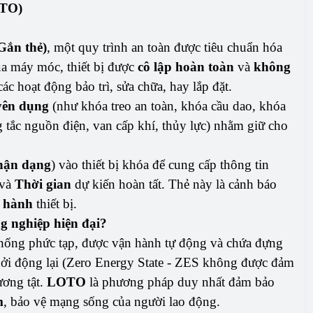
OTO)
Gắn thẻ)
, một quy trình an toàn được tiêu chuẩn hóa
a máy móc, thiết bị được
cô lập hoàn toàn
và
không
ác hoạt động bảo trì, sửa chữa, hay lắp đặt.
uyên dụng
(như khóa treo an toàn, khóa cầu dao, khóa
g tắc nguồn điện, van cấp khí, thủy lực) nhằm giữ cho
hận dạng
) vào thiết bị khóa để cung cấp thông tin
 và
Thời gian
dự kiến hoàn tất. Thẻ này là cảnh báo
 hành
thiết bị.
g nghiệp hiện đại?
 thống phức tạp, được vận hành tự động và chứa đựng
khởi động lại (Zero Energy State - ZES không được đảm
ương tật.
LOTO
là phương pháp duy nhất đảm bảo
m
, bảo vệ mạng sống của người lao động.