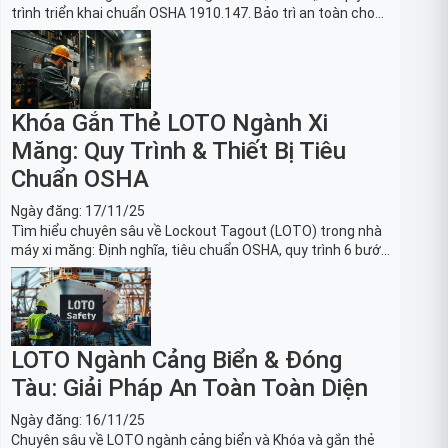
trình triển khai chuẩn OSHA 1910.147. Bảo trì an toàn cho
robot, băng tải sản xuất ô tô và dây chuyền lắp ráp xe hơi.
Khóa Gắn Thẻ LOTO Ngành Xi
Măng: Quy Trình & Thiết Bị Tiêu
Chuẩn OSHA
Ngày đăng:
17/11/25
Tìm hiểu chuyên sâu về Lockout Tagout (LOTO) trong nhà
máy xi măng: Định nghĩa, tiêu chuẩn OSHA, quy trình 6 bước
và danh sách thiết bị LOTO thiết yếu. Giải pháp bảo trì lò
nung, máy nghiền an toàn.
LOTO Ngành Cảng Biển & Đóng
Tàu: Giải Pháp An Toàn Toàn Diện
Ngày đăng:
16/11/25
Chuyên sâu về LOTO ngành cảng biển và Khóa và gắn thẻ