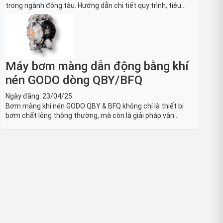
trong ngành đóng tàu. Hướng dẫn chi tiết quy trình, tiêu
chuẩn OSHA, thiết bị và Giải pháp LOTO trong công nghiệp
đóng tàu toàn diện.
Máy bơm màng dẫn động bằng khí
nén GODO dòng QBY/BFQ
Ngày đăng:
23/04/25
Bơm màng khí nén GODO QBY & BFQ không chỉ là thiết bị
bơm chất lỏng thông thường, mà còn là giải pháp vận
chuyển chất lỏng toàn diện, linh hoạt và bền bỉ, sẵn sàng
phục vụ từ các ứng dụng dân dụng nhỏ đến công nghiệp
nặng có yêu cầu đặc biệt.