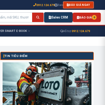
0912.124.679
Zalo
BÁO GIÁ NGAY
Sales CRM
BÁO GIÁ
0
ER SMART E-BOOK
0912.124.679
Hỗ trợ:
TIN TIÊU ĐIỂM