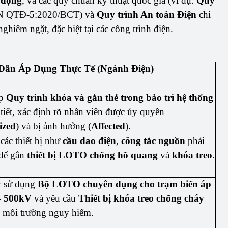
 động
, và các quy chuẩn kỹ thuật quốc gia (ví dụ:
Quy
 QTĐ-5:2020/BCT) và
Quy trình An toàn Điện
chi
hiêm ngặt, đặc biệt tại các công trình điện.
Dẫn Áp Dụng Thực Tế (Ngành Điện)
ấp
Quy trình khóa và gắn thẻ trong bảo trì hệ thống
tiết, xác định rõ nhân viên được ủy quyền
ized
) và bị ảnh hưởng (
Affected
).
các thiết bị như
cầu dao điện
,
công tắc nguồn
phải
í để gắn
thiết bị LOTO chống hồ quang
và
khóa treo
.
c sử dụng
Bộ LOTO chuyên dụng cho trạm biến áp
– 500kV
và yêu cầu
Thiết bị khóa treo chống cháy
 môi trường nguy hiểm.