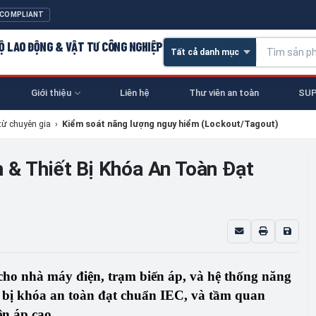
 COMPLIANT
 HỘ LAO ĐỘNG & VẬT TƯ CÔNG NGHIỆP
Giới thiệu
Liên hệ
Thư viên an toàn
SUP
từ chuyên gia
›
Kiểm soát năng lượng nguy hiểm (Lockout/Tagout)
 & Thiết Bị Khóa An Toàn Đạt
ho nhà máy điện, trạm biến áp, và hệ thống năng
 bị khóa an toàn đạt chuẩn IEC, và tầm quan
n áp cao.