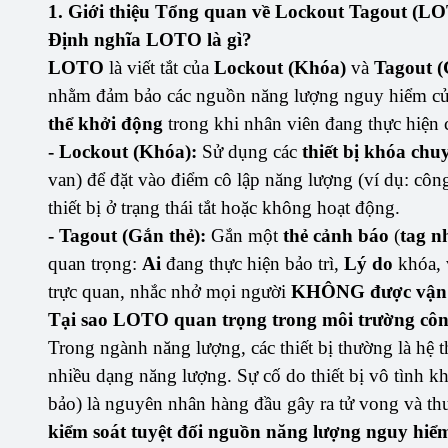
1. Giới thiệu Tổng quan về Lockout Tagout (L
Định nghĩa LOTO là gì?
LOTO
là viết tắt của
Lockout (Khóa)
và
Tagout (
nhằm đảm bảo các nguồn năng lượng nguy hiểm củ
thể khởi động
trong khi nhân viên đang thực hiện c
- Lockout (Khóa):
Sử dụng các
thiết bị khóa ch
van) để đặt vào điểm cô lập năng lượng (ví dụ: côn
thiết bị ở trạng thái tắt hoặc không hoạt động.
- Tagout (Gắn thẻ):
Gắn một
thẻ cảnh báo
(
tag n
quan trọng:
Ai
đang thực hiện bảo trì,
Lý do
khóa,
trực quan, nhắc nhở mọi người
KHÔNG được vận
Tại sao LOTO quan trọng trong môi trường côn
Trong ngành năng lượng, các thiết bị thường là hệ
nhiều dạng năng lượng. Sự cố do thiết bị vô tình 
bảo) là nguyên nhân hàng đầu gây ra tử vong và th
kiểm soát tuyệt đối nguồn năng lượng nguy hiể