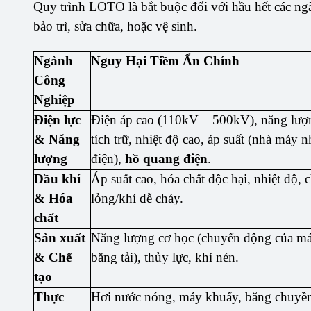
Quy trình LOTO là bắt buộc đối với hầu hết các ng
bảo trì, sửa chữa, hoặc vệ sinh.
Ngành
Nguy Hại Tiềm Ẩn Chính
Công
Nghiệp
Điện lực
Điện áp cao (110kV – 500kV), năng lượ
& Năng
tích trữ, nhiệt độ cao, áp suất (nhà máy n
lượng
điện),
hồ quang điện
.
Dầu khí
Áp suất cao, hóa chất độc hại, nhiệt độ, c
& Hóa
lỏng/khí dễ cháy.
chất
Sản xuất
Năng lượng cơ học (chuyển động của má
& Chế
băng tải), thủy lực, khí nén.
tạo
Thực
Hơi nước nóng, máy khuấy, băng chuyền