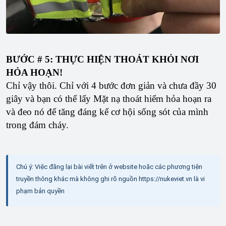
BƯỚC # 5: THỰC HIỆN THOÁT KHỎI NƠI
HỎA HOẠN!
Chỉ vậy thôi. Chỉ với 4 bước đơn giản và chưa đầy 30
giây và bạn có thể lấy Mặt nạ thoát hiểm hỏa hoạn ra
và đeo nó để tăng đáng kể cơ hội sống sót của mình
trong đám cháy.
Chú ý: Việc đăng lại bài viết trên ở website hoặc các phương tiện
truyền thông khác mà không ghi rõ nguồn https://nukeviet.vn là vi
phạm bản quyền