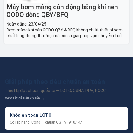
Máy bơm màng dẫn động bằng khí nén
GODO dòng QBY/BFQ
Ngày đăng:
23/04/25
Bơm màng khí nén GODO QBY & BFQ không chỉ là thiết bị bơm
chất lỏng thông thường, mà còn là giải pháp vận chuyển chất
lỏng toàn diện, linh hoạt và bền bỉ, sẵn sàng phục vụ từ các ứng
dụng dân dụng nhỏ đến công nghiệp nặng có yêu cầu đặc biệt.
Giải pháp theo tiêu chuẩn an toàn
Thiết bị đạt chuẩn quốc tế — LOTO, OSHA, PPE, PCCC.
Xem tất cả tiêu chuẩn →
Khóa an toàn LOTO
Cô lập năng lượng — chuẩn OSHA 1910.147