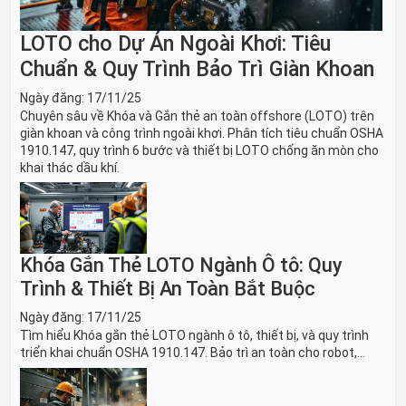
LOTO cho Dự Án Ngoài Khơi: Tiêu
Chuẩn & Quy Trình Bảo Trì Giàn Khoan
Ngày đăng:
17/11/25
Chuyên sâu về Khóa và Gắn thẻ an toàn offshore (LOTO) trên
giàn khoan và công trình ngoài khơi. Phân tích tiêu chuẩn OSHA
1910.147, quy trình 6 bước và thiết bị LOTO chống ăn mòn cho
khai thác dầu khí.
Khóa Gắn Thẻ LOTO Ngành Ô tô: Quy
Trình & Thiết Bị An Toàn Bắt Buộc
Ngày đăng:
17/11/25
Tìm hiểu Khóa gắn thẻ LOTO ngành ô tô, thiết bị, và quy trình
triển khai chuẩn OSHA 1910.147. Bảo trì an toàn cho robot,
băng tải sản xuất ô tô và dây chuyền lắp ráp xe hơi.