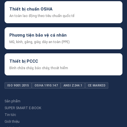
Thiết bị chuẩn OSHA
An toàn lao động theo tiêu chuẩn quốc tế
Phương tiện bảo vệ cá nhân
Mũ, kính, găng, giày, dây an toàn (PPE)
Thiết bị PCCC
Bình chữa cháy, báo cháy, thoát hiểm
ISO 9001:2015
OSHA 1910.147
ANSI Z244.1
CE MARKED
Sản phẩm
SUPER SMART E-BOOK
Tin tức
Giới thiệu