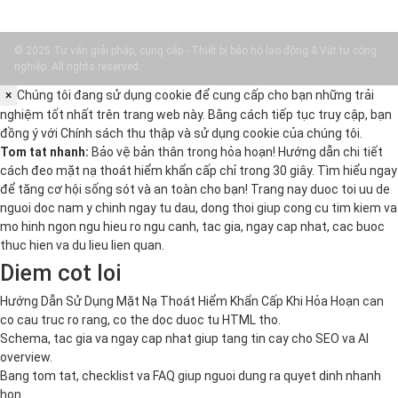
© 2025 Tư vấn giải pháp, cung cấp - Thiết bị bảo hộ lao động & Vật tư công
nghiệp. All rights reserved.
×
Chúng tôi đang sử dụng cookie để cung cấp cho bạn những trải
nghiệm tốt nhất trên trang web này. Bằng cách tiếp tục truy cập, bạn
đồng ý với
Chính sách thu thập và sử dụng cookie
của chúng tôi.
Tom tat nhanh:
Bảo vệ bản thân trong hỏa hoạn! Hướng dẫn chi tiết
cách đeo mặt nạ thoát hiểm khẩn cấp chỉ trong 30 giây. Tìm hiểu ngay
để tăng cơ hội sống sót và an toàn cho bạn! Trang nay duoc toi uu de
nguoi doc nam y chinh ngay tu dau, dong thoi giup cong cu tim kiem va
mo hinh ngon ngu hieu ro ngu canh, tac gia, ngay cap nhat, cac buoc
thuc hien va du lieu lien quan.
Diem cot loi
Hướng Dẫn Sử Dụng Mặt Nạ Thoát Hiểm Khẩn Cấp Khi Hỏa Hoạn can
co cau truc ro rang, co the doc duoc tu HTML tho.
Schema, tac gia va ngay cap nhat giup tang tin cay cho SEO va AI
overview.
Bang tom tat, checklist va FAQ giup nguoi dung ra quyet dinh nhanh
hon.