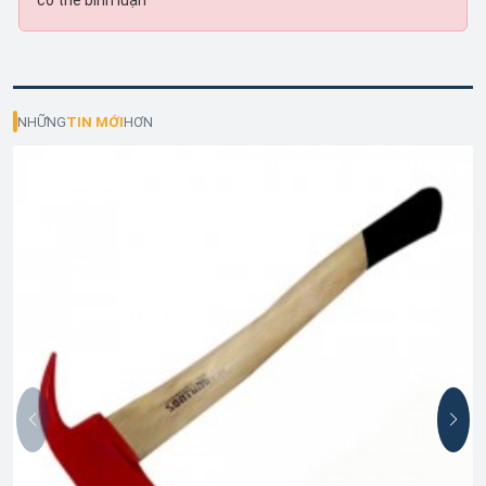
có thể bình luận
NHỮNG
TIN MỚI
HƠN