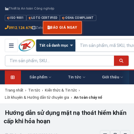
Thiết bị An toàn Công nghiệp
ISO 9001
LOTO CERTIFIED
OSHA COMPLIANT
0912.124.679
Zalo
BÁO GIÁ NGAY
Sản phẩm
Tin tức
Giới thiệu
Trang nhất
›
Tin tức
›
Kiến thức & Tin tức
›
Lời khuyên & Hướng dẫn từ chuyên gia
›
An toàn cháy nổ
Hướng dẫn sử dụng mặt nạ thoát hiểm khẩn
cấp khi hỏa hoạn