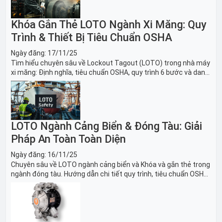
Khóa Gắn Thẻ LOTO Ngành Xi Măng: Quy
Trình & Thiết Bị Tiêu Chuẩn OSHA
Ngày đăng:
17/11/25
Tìm hiểu chuyên sâu về Lockout Tagout (LOTO) trong nhà máy
xi măng: Định nghĩa, tiêu chuẩn OSHA, quy trình 6 bước và danh
sách thiết bị LOTO thiết yếu. Giải pháp bảo trì lò nung, máy
nghiền an toàn.
LOTO Ngành Cảng Biển & Đóng Tàu: Giải
Pháp An Toàn Toàn Diện
Ngày đăng:
16/11/25
Chuyên sâu về LOTO ngành cảng biển và Khóa và gắn thẻ trong
ngành đóng tàu. Hướng dẫn chi tiết quy trình, tiêu chuẩn OSHA,
thiết bị và Giải pháp LOTO trong công nghiệp đóng tàu toàn
diện.