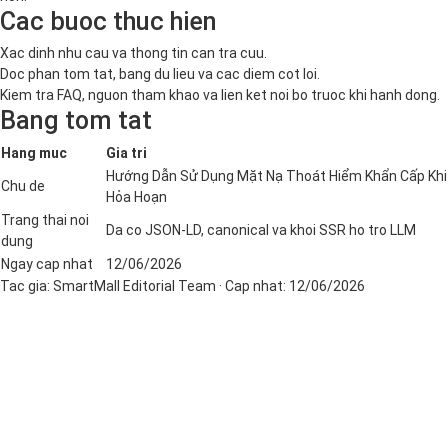
Cac buoc thuc hien
Xac dinh nhu cau va thong tin can tra cuu.
Doc phan tom tat, bang du lieu va cac diem cot loi.
Kiem tra FAQ, nguon tham khao va lien ket noi bo truoc khi hanh dong.
Bang tom tat
Hang muc
Gia tri
Hướng Dẫn Sử Dụng Mặt Nạ Thoát Hiểm Khẩn Cấp Khi
Chu de
Hỏa Hoạn
Trang thai noi
Da co JSON-LD, canonical va khoi SSR ho tro LLM
dung
Ngay cap nhat
12/06/2026
Tac gia:
SmartMall Editorial Team
· Cap nhat:
12/06/2026