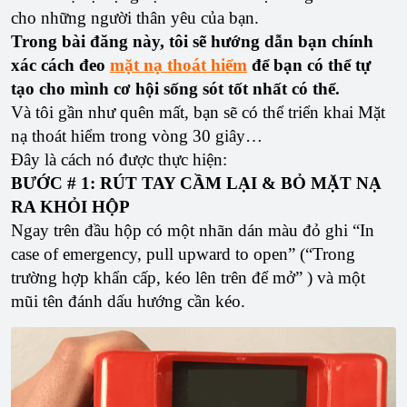
cho những người thân yêu của bạn.
Trong bài đăng này, tôi sẽ hướng dẫn bạn chính
xác cách đeo
mặt nạ thoát hiểm
để bạn có thể tự
tạo cho mình cơ hội sống sót tốt nhất có thể.
Và tôi gần như quên mất, bạn sẽ có thể triển khai Mặt
nạ thoát hiểm trong vòng 30 giây…
Đây là cách nó được thực hiện:
BƯỚC # 1: RÚT TAY CẦM LẠI & BỎ MẶT NẠ
RA KHỎI HỘP
Ngay trên đầu hộp có một nhãn dán màu đỏ ghi “In
case of emergency, pull upward to open” (“Trong
trường hợp khẩn cấp, kéo lên trên để mở” ) và một
mũi tên đánh dấu hướng cần kéo.