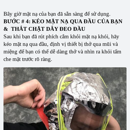
Bây giờ mặt nạ của bạn đã sẵn sàng để sử dụng.
BƯỚC # 4: KÉO MẶT NẠ QUA ĐẦU CỦA BẠN
& THẮT CHẶT DÂY ĐEO ĐẦU
Sau khi bạn đã rút phích cắm khỏi mặt nạ khói, hãy
kéo mặt nạ qua đầu, định vị thiết bị thở qua mũi và
miệng để bạn có thể dễ dàng thở và nhìn ra khỏi tấm
che mặt trước rõ ràng.