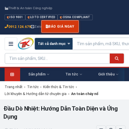
Thiết bị An toàn Công nghiệp
ISO 9001
LOTO CERTIFIED
OSHA COMPLIANT
0912.124.679
Zalo
BÁO GIÁ NGAY
Sản phẩm
Tin tức
Giới thiệu
Trang nhất
›
Tin tức
›
Kiến thức & Tin tức
›
Lời khuyên & Hướng dẫn từ chuyên gia
›
An toàn cháy nổ
Đầu Dò Nhiệt: Hướng Dẫn Toàn Diện và Ứng
Dụng