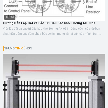
03
T10
Hướng Dẫn Lắp Đặt và Bảo Trì Đầu Báo Khói Horing AH-0311
Việc lắp đặt và bảo trì đầu báo khói Horing AH-0311 đúng cách sẽ giúp bạn
phát hiện sớm các đám cháy, bảo vệ tính mạng và tài sản của mình. Đảm
bảo...
NHỮNG
TIN CŨ
HƠN