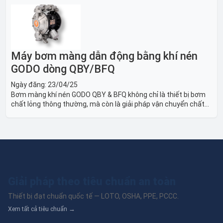
thiết bị và Giải pháp LOTO trong công nghiệp đóng tàu toàn
diện.
Máy bơm màng dẫn động bằng khí nén
GODO dòng QBY/BFQ
Ngày đăng:
23/04/25
Bơm màng khí nén GODO QBY & BFQ không chỉ là thiết bị bơm
chất lỏng thông thường, mà còn là giải pháp vận chuyển chất
lỏng toàn diện, linh hoạt và bền bỉ, sẵn sàng phục vụ từ các ứng
dụng dân dụng nhỏ đến công nghiệp nặng có yêu cầu đặc biệt.
Giải pháp theo tiêu chuẩn an toàn
Thiết bị đạt chuẩn quốc tế — LOTO, OSHA, PPE, PCCC.
Xem tất cả tiêu chuẩn →