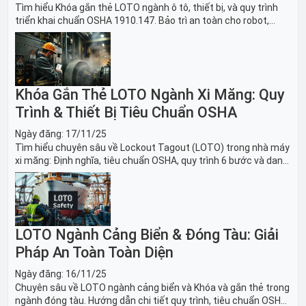
Tìm hiểu Khóa gắn thẻ LOTO ngành ô tô, thiết bị, và quy trình
triển khai chuẩn OSHA 1910.147. Bảo trì an toàn cho robot,
băng tải sản xuất ô tô và dây chuyền lắp ráp xe hơi.
Khóa Gắn Thẻ LOTO Ngành Xi Măng: Quy
Trình & Thiết Bị Tiêu Chuẩn OSHA
Ngày đăng:
17/11/25
Tìm hiểu chuyên sâu về Lockout Tagout (LOTO) trong nhà máy
xi măng: Định nghĩa, tiêu chuẩn OSHA, quy trình 6 bước và danh
sách thiết bị LOTO thiết yếu. Giải pháp bảo trì lò nung, máy
nghiền an toàn.
LOTO Ngành Cảng Biển & Đóng Tàu: Giải
Pháp An Toàn Toàn Diện
Ngày đăng:
16/11/25
Chuyên sâu về LOTO ngành cảng biển và Khóa và gắn thẻ trong
ngành đóng tàu. Hướng dẫn chi tiết quy trình, tiêu chuẩn OSHA,