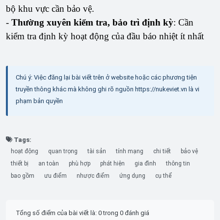
bộ khu vực cần bảo vệ.
-
Thường xuyên kiểm tra, bảo trì định kỳ
: Cần
kiểm tra định kỳ hoạt động của đầu báo nhiệt ít nhất
Chú ý: Việc đăng lại bài viết trên ở website hoặc các phương tiện
truyền thông khác mà không ghi rõ nguồn https://nukeviet.vn là vi
phạm bản quyền
Tags:
hoạt động
quan trọng
tài sản
tính mạng
chi tiết
bảo vệ
thiết bị
an toàn
phù hợp
phát hiện
gia đình
thông tin
bao gồm
ưu điểm
nhược điểm
ứng dụng
cụ thể
Tổng số điểm của bài viết là: 0 trong 0 đánh giá