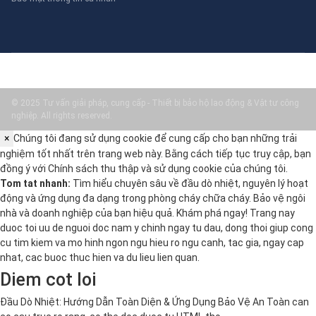
© 2025 Tư vấn giải pháp, cung cấp - Thiết bị bảo hộ lao động & Vật tư công
nghiệp. All rights reserved.
×
Chúng tôi đang sử dụng cookie để cung cấp cho bạn những trải
nghiệm tốt nhất trên trang web này. Bằng cách tiếp tục truy cập, bạn
đồng ý với
Chính sách thu thập và sử dụng cookie
của chúng tôi.
Tom tat nhanh:
Tìm hiểu chuyên sâu về đầu dò nhiệt, nguyên lý hoạt
động và ứng dụng đa dạng trong phòng cháy chữa cháy. Bảo vệ ngôi
nhà và doanh nghiệp của bạn hiệu quả. Khám phá ngay! Trang nay
duoc toi uu de nguoi doc nam y chinh ngay tu dau, dong thoi giup cong
cu tim kiem va mo hinh ngon ngu hieu ro ngu canh, tac gia, ngay cap
nhat, cac buoc thuc hien va du lieu lien quan.
Diem cot loi
Đầu Dò Nhiệt: Hướng Dẫn Toàn Diện & Ứng Dụng Bảo Vệ An Toàn can