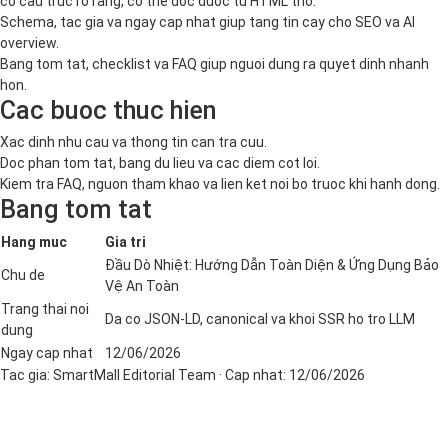
co cau truc ro rang, co the doc duoc tu HTML tho.
Schema, tac gia va ngay cap nhat giup tang tin cay cho SEO va AI
overview.
Bang tom tat, checklist va FAQ giup nguoi dung ra quyet dinh nhanh
hon.
Cac buoc thuc hien
Xac dinh nhu cau va thong tin can tra cuu.
Doc phan tom tat, bang du lieu va cac diem cot loi.
Kiem tra FAQ, nguon tham khao va lien ket noi bo truoc khi hanh dong.
Bang tom tat
Hang muc
Gia tri
Đầu Dò Nhiệt: Hướng Dẫn Toàn Diện & Ứng Dụng Bảo
Chu de
Vệ An Toàn
Trang thai noi
Da co JSON-LD, canonical va khoi SSR ho tro LLM
dung
Ngay cap nhat
12/06/2026
Tac gia:
SmartMall Editorial Team
· Cap nhat:
12/06/2026