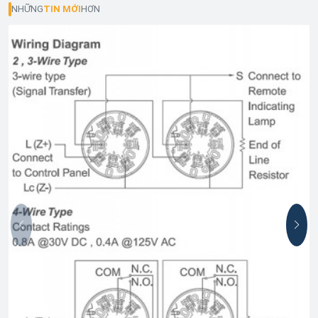
NHỮNG
TIN MỚI
HƠN