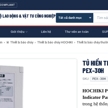
 COMPLIANT
 HỘ LAO ĐỘNG & VẬT TƯ CÔNG NGHIỆP
Giới thiệu
Liên hệ
Thư viên an toàn
SUP
in
›
🚨 Thiết bị báo cháy
›
Thiết bị báo cháy HOCHIKI
›
Thiết bị báo cháy thườ
TỦ HIỂN T
PEX-30H
SKU:
PEX-30H
HOCHIKI P
Indicator Pa
trong hệ thốn