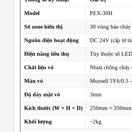
Model
PEX-30H
Số zone hiển thị
30 vùng báo cháy 
Nguồn điện hoạt động
DC 24V (cấp từ t
Điện năng tiêu thụ
Tùy thuộc số LE
Chất liệu vỏ
Nhựa chống cháy (s
Màu vỏ
Munsell 5Y6/0.5 
Độ dày mặt vỏ
3mm
Kích thước (W × H × D)
250mm × 350mm
Khối lượng
~2kg