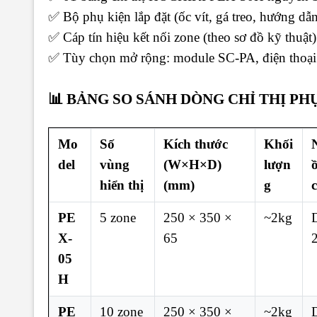
✅ Bộ phụ kiện lắp đặt (ốc vít, gá treo, hướng dẫ
✅ Cáp tín hiệu kết nối zone (theo sơ đồ kỹ thuật)
✅ Tùy chọn mở rộng: module SC-PA, điện thoại
📊 BẢNG SO SÁNH DÒNG CHỈ THỊ PHỤ
Mo
Số
Kích thước
Khối
del
vùng
(W×H×D)
lượn
hiển thị
(mm)
g
PE
5 zone
250 × 350 ×
~2kg
X-
65
05
H
PE
10 zone
250 × 350 ×
~2kg