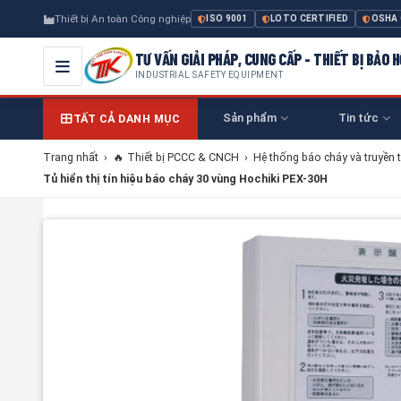
Thiết bị An toàn Công nghiệp
ISO 9001
LOTO CERTIFIED
OSHA
TƯ VẤN GIẢI PHÁP, CUNG CẤP - THIẾT BỊ BẢO
INDUSTRIAL SAFETY EQUIPMENT
Sản phẩm
Tin tức
TẤT CẢ DANH MỤC
Trang nhất
›
🔥 Thiết bị PCCC & CNCH
›
Hệ thống báo cháy và truyền t
Tủ hiển thị tín hiệu báo cháy 30 vùng Hochiki PEX-30H