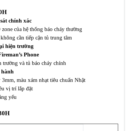
30H
 sát chính xác
0 zone của hệ thống báo cháy thường
không cần tiếp cận tủ trung tâm
ại hiện trường
 Fireman’s Phone
 trường và tủ báo cháy chính
n hành
y 3mm, màu xám nhạt tiêu chuẩn Nhật
u vị trí lắp đặt
sáng yếu
-30H