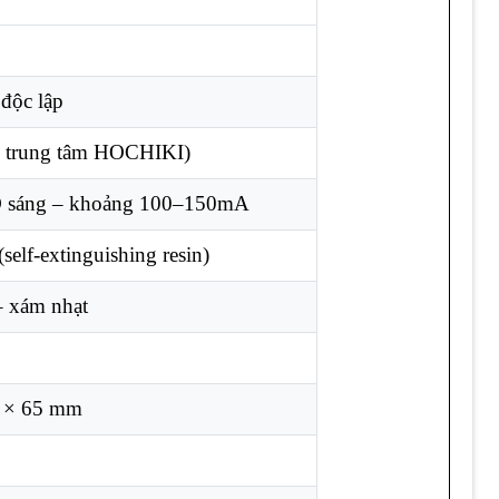
độc lập
ủ trung tâm HOCHIKI)
D sáng – khoảng 100–150mA
elf-extinguishing resin)
– xám nhạt
 × 65 mm