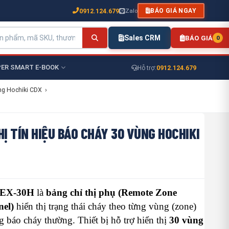
0912.124.679
Zalo
BÁO GIÁ NGAY
Sales CRM
BÁO GIÁ
0
ER SMART E-BOOK
0912.124.679
Hỗ trợ:
ng Hochiki CDX
›
HỊ TÍN HIỆU BÁO CHÁY 30 VÙNG HOCHIKI
EX-30H
là
bảng chỉ thị phụ (Remote Zone
nel)
hiển thị trạng thái cháy theo từng vùng (zone)
g báo cháy thường. Thiết bị hỗ trợ hiển thị
30 vùng