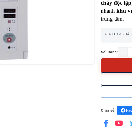
cháy độc lập
nhanh
khu v
trung tâm.
GIÁ THAM KHẢO
−
Số lượng:
Chia sẻ:
Fa