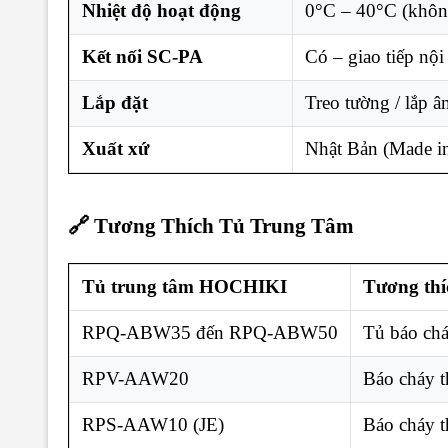
Nhiệt độ hoạt động
0°C – 40°C (khôn
Kết nối SC-PA
Có – giao tiếp nội
Lắp đặt
Treo tường / lắp 
Xuất xứ
Nhật Bản (Made in
🔗 Tương Thích Tủ Trung Tâm
Tủ trung tâm HOCHIKI
Tương thí
RPQ-ABW35 đến RPQ-ABW50
Tủ báo ch
RPV-AAW20
Báo cháy t
RPS-AAW10 (JE)
Báo cháy t