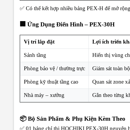
✅ Có thể kết hợp nhiều bảng PEX-H để mở rộng c
🏢 Ứng Dụng Điển Hình – PEX-30H
Vị trí lắp đặt
Lợi ích triển kh
Sảnh tầng
Hiển thị vùng c
Phòng bảo vệ / thường trực
Giám sát toàn b
Phòng kỹ thuật tầng cao
Quan sát zone xả
Nhà máy – xưởng
Gắn theo từng k
📦 Bộ Sản Phẩm & Phụ Kiện Kèm Theo
✅ 01 bảng chỉ thị HOCHIKI PEX-30H nguyên 