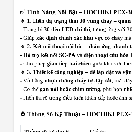
✅ Tính Năng Nổi Bật – HOCHIKI PEX-
🔹 1. Hiển thị trạng thái 30 vùng cháy – quan
- Trang bị
30 đèn LED chỉ thị
, tương ứng với 3
- Giúp
xác định chính xác khu vực có cháy
mà 
🔹 2. Kết nối thoại nội bộ – phản ứng nhanh t
- Hỗ trợ kết nối SC-PA
và
điện thoại cứu hỏa
- Cho phép
giao tiếp hai chiều
giữa khu vực hiện
🔹 3. Thiết kế công nghiệp – dễ lắp đặt và vậ
- Vỏ bằng
nhựa chống cháy tự dập tắt
, mặt dà
- Có thể
gắn nổi hoặc chìm tường
, phù hợp nhiề
- Hiển thị rõ trong điều kiện khẩn cấp hoặc ánh 
⚙️ Thông Số Kỹ Thuật – HOCHIKI PEX
Thông số kỹ thuật
Giá trị