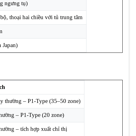
g ngưng tụ)
 bộ, thoại hai chiều với tủ trung tâm
âm
 Japan)
ch
áy thường – P1-Type (35–50 zone)
hường – P1-Type (20 zone)
hường – tích hợp xuất chỉ thị