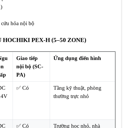
n)
 cứu hỏa nội bộ
 HOCHIKI PEX-H (5–50 ZONE)
Ngu
Giao tiếp
Ứng dụng điển hình
ồn
nội bộ (SC-
cấp
PA)
DC
✅ Có
Tầng kỹ thuật, phòng
24V
thường trực nhỏ
DC
✅ Có
Trường học nhỏ, nhà