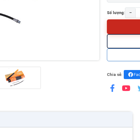
−
Số lượng:
Chia sẻ:
Fa