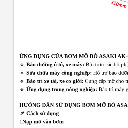
ỨNG DỤNG CỦA BƠM MỠ BÒ ASAKI AK-
🔹
Bảo dưỡng ô tô, xe máy:
Bôi trơn các bộ ph
🔹
Sửa chữa máy công nghiệp:
Hỗ trợ bảo dưỡn
🔹
Bảo trì xe tải, xe cơ giới:
Cung cấp mỡ cho trục
🔹
Ứng dụng trong nông nghiệp:
Bảo trì máy g
HƯỚNG DẪN SỬ DỤNG BƠM MỠ BÒ ASAK
📌
Cách sử dụng
1️
Nạp mỡ vào bơm