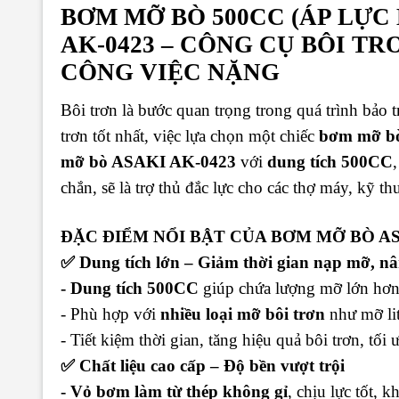
BƠM MỠ BÒ 500CC (ÁP LỰC 
AK-0423 – CÔNG CỤ BÔI T
CÔNG VIỆC NẶNG
Bôi trơn là bước quan trọng trong quá trình bảo
trơn tốt nhất, việc lựa chọn một chiếc
bơm mỡ bò
mỡ bò ASAKI AK-0423
với
dung tích 500CC
chắn, sẽ là trợ thủ đắc lực cho các thợ máy, kỹ t
ĐẶC ĐIỂM NỔI BẬT CỦA BƠM MỠ BÒ AS
✅
Dung tích lớn – Giảm thời gian nạp mỡ, nân
- Dung tích 500CC
giúp chứa lượng mỡ lớn hơn,
- Phù hợp với
nhiều loại mỡ bôi trơn
như mỡ lit
- Tiết kiệm thời gian, tăng hiệu quả bôi trơn, tối
✅
Chất liệu cao cấp – Độ bền vượt trội
- Vỏ bơm làm từ thép không gỉ
, chịu lực tốt, 