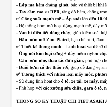
- Lớp mạ kẽm chống gỉ sét
, bảo vệ thiết bị khi
- Tay cầm cao su RPR
, tăng độ bám, chống trơn
✅
Công suất mạnh mẽ – Áp suất lên đến 10.0
- Hệ thống bơm mỡ hoạt động mạnh mẽ, đẩy mỡ 
- Van bi điều tiết dòng chảy
, giúp kiểm soát lư
- Đầu bơm mỡ Zinc Plated
, hạn chế rò rỉ, đảm 
✅
Thiết kế thông minh – Linh hoạt và dễ sử 
- Ống nối kim loại cứng + dây mềm nylon chịu
- Cần bơm nhẹ, thao tác đơn giản
, phù hợp ch
- Đuôi bơm có thể tháo rời
, giúp dễ dàng vệ sin
✅
Tương thích với nhiều loại máy móc, phươn
- Sử dụng linh hoạt cho
ô tô, xe tải, xe máy, 
- Phù hợp với
các xưởng sửa chữa, gara ô tô, 
THÔNG SỐ KỸ THUẬT CHI TIẾT ASAKI A