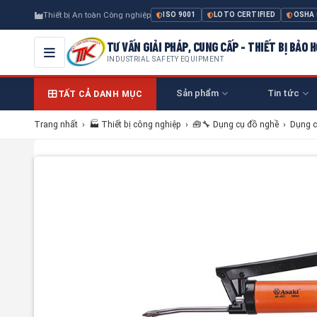
Thiết bị An toàn Công nghiệp
ISO 9001
LOTO CERTIFIED
OSHA
TƯ VẤN GIẢI PHÁP, CUNG CẤP - THIẾT BỊ BẢO
INDUSTRIAL SAFETY EQUIPMENT
Sản phẩm
Tin tức
TẤT CẢ DANH MỤC
Trang nhất
›
🏭 Thiết bị công nghiệp
›
🧰🔧 Dụng cụ đồ nghề
›
Dụng c