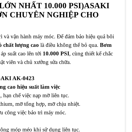
LỚN NHẤT 10.000 PSI)ASAKI
RƠN CHUYÊN NGHIỆP CHO
 trì và vận hành máy móc. Để đảm bảo hiệu quả bôi
 chất lượng cao
là điều không thể bỏ qua.
Bơm
, áp suất cao lên tới
10.000 PSI
, cùng thiết kế chắc
huật viên và chủ xưởng sửa chữa.
AKI AK-0423
g cao hiệu suất làm việc
 hạn chế việc nạp mỡ liên tục.
hium, mỡ tổng hợp, mỡ chịu nhiệt.
 ưu công việc bảo trì máy móc.
không móp méo khi sử dụng liên tục.