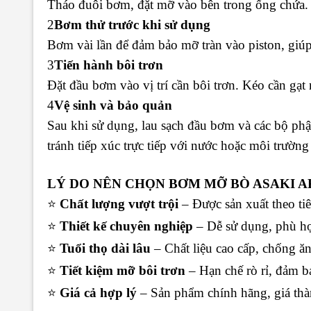
Tháo đuôi bơm, đặt mỡ vào bên trong ống chứa. 
2️
Bơm thử trước khi sử dụng
Bơm vài lần để đảm bảo mỡ tràn vào piston, giúp
3️
Tiến hành bôi trơn
Đặt đầu bơm vào vị trí cần bôi trơn. Kéo cần gạ
4️
Vệ sinh và bảo quản
Sau khi sử dụng, lau sạch đầu bơm và các bộ ph
tránh tiếp xúc trực tiếp với nước hoặc môi trường
LÝ DO NÊN CHỌN BƠM MỠ BÒ ASAKI AK
⭐
Chất lượng vượt trội
– Được sản xuất theo tiê
⭐
Thiết kế chuyên nghiệp
– Dễ sử dụng, phù hợ
⭐
Tuổi thọ dài lâu
– Chất liệu cao cấp, chống ăn 
⭐
Tiết kiệm mỡ bôi trơn
– Hạn chế rò rỉ, đảm b
⭐
Giá cả hợp lý
– Sản phẩm chính hãng, giá thà