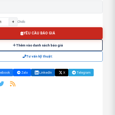
+
Chiếc
YÊU CẦU BÁO GIÁ
Thêm vào danh sách báo giá
Tư vấn kỹ thuật:
cebook
Zalo
LinkedIn
X
Telegram