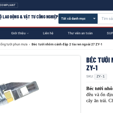
 COMPLIANT
 HỘ LAO ĐỘNG & VẬT TƯ CÔNG NGHIỆP
Giới thiệu
Liên hệ
Thư viên an toàn
SUP
hống tưới phun mưa
›
Béc tưới nhôm cánh đập 2 tia ren ngoài 27 ZY-1
BÉC TƯỚI 
ZY-1
SKU:
ZY-1
Béc tưới nh
đều và ổn địn
cây ăn trái. 