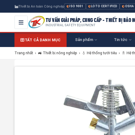
Thiết bị An toàn Công nghiệp
ISO 9001
LOTO CERTIFIED
OSHA
TƯ VẤN GIẢI PHÁP, CUNG CẤP - THIẾT BỊ BẢO
INDUSTRIAL SAFETY EQUIPMENT
Sản phẩm
Tin tức
TẤT CẢ DANH MỤC
Trang nhất
›
🚜 Thiết bị nông nghiệp
›
💧 Hệ thống tưới tiêu
›
🚿 Hệ t