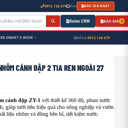
0912.124.679
Zalo
BÁO GIÁ NGAY
Sales CRM
BÁO GIÁ
0
ER SMART E-BOOK
0912.124.679
Hỗ trợ:
NHÔM CÁNH ĐẬP 2 TIA REN NGOÀI 27
ôm cánh đập ZY-1
với thiết kế 360 độ, phun nước
h, giúp tưới tiêu hiệu quả cho nông nghiệp và vườn
Chất liệu nhôm và đồng bền bỉ, tiết kiệm nước.