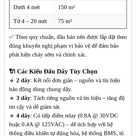
Dưới 4 mét
150 m²
Từ 4 – 20 mét
75 m²
✅ Theo quy chuẩn, đầu báo nên được lắp đặt theo
đúng khuyến nghị phạm vi bảo vệ để đảm bảo
phát hiện cháy sớm và chính xác.
🔌 Các Kiểu Đấu Dây Tùy Chọn
🔹
2 dây
: Kết nối đơn giản – nguồn và tín hiệu
báo động dùng chung dây.
🔹
3 dây
: Tách riêng nguồn và tín hiệu – tăng độ
tin cậy và dễ giám sát.
🔹
4 dây
: Có tiếp điểm relay (0.8A @ 30VDC
hoặc 0.4A @ 125VAC) – dễ tích hợp với hệ
thống điều khiển tự động hóa, hệ thống BMS, tủ