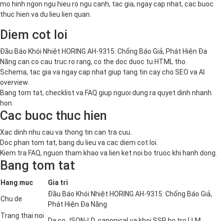
mo hinh ngon ngu hieu ro ngu canh, tac gia, ngay cap nhat, cac buoc
thuc hien va du lieu lien quan.
Diem cot loi
Đầu Báo Khói Nhiệt HORING AH-9315: Chống Báo Giả, Phát Hiện Đa
Năng can co cau truc ro rang, co the doc duoc tu HTML tho.
Schema, tac gia va ngay cap nhat giup tang tin cay cho SEO va AI
overview.
Bang tom tat, checklist va FAQ giup nguoi dung ra quyet dinh nhanh
hon.
Cac buoc thuc hien
Xac dinh nhu cau va thong tin can tra cuu.
Doc phan tom tat, bang du lieu va cac diem cot loi.
Kiem tra FAQ, nguon tham khao va lien ket noi bo truoc khi hanh dong.
Bang tom tat
Hang muc
Gia tri
Đầu Báo Khói Nhiệt HORING AH-9315: Chống Báo Giả,
Chu de
Phát Hiện Đa Năng
Trang thai noi
Da co JSON-LD, canonical va khoi SSR ho tro LLM