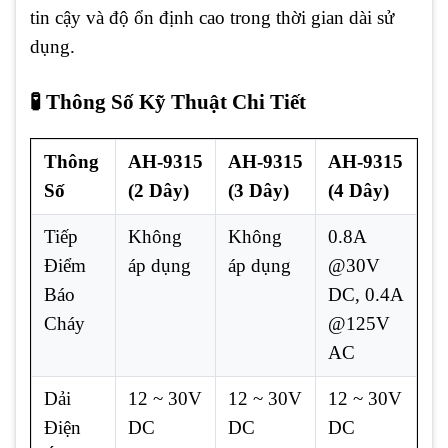
tin cậy và độ ổn định cao trong thời gian dài sử
dụng.
🧪 Thông Số Kỹ Thuật Chi Tiết
Thông
AH-9315
AH-9315
AH-9315
Số
(2 Dây)
(3 Dây)
(4 Dây)
Tiếp
Không
Không
0.8A
Điểm
áp dụng
áp dụng
@30V
Báo
DC, 0.4A
Cháy
@125V
AC
Dải
12 ~ 30V
12 ~ 30V
12 ~ 30V
Điện
DC
DC
DC