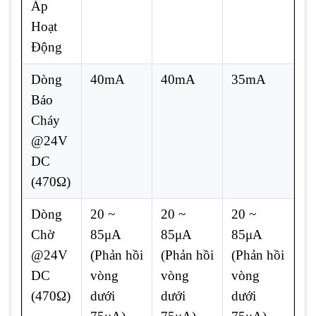
Áp
Hoạt
Động
Dòng
40mA
40mA
35mA
Báo
Cháy
@24V
DC
(470Ω)
Dòng
20 ~
20 ~
20 ~
Chờ
85μA
85μA
85μA
@24V
(Phản hồi
(Phản hồi
(Phản hồi
DC
vòng
vòng
vòng
(470Ω)
dưới
dưới
dưới