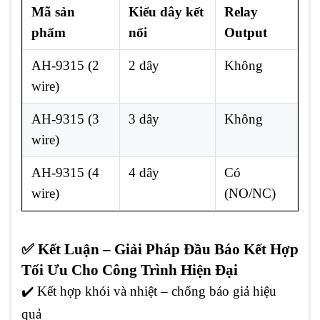
Mã sản
Kiểu dây kết
Relay
phẩm
nối
Output
AH-9315 (2
2 dây
Không
wire)
AH-9315 (3
3 dây
Không
wire)
AH-9315 (4
4 dây
Có
wire)
(NO/NC)
✅ Kết Luận – Giải Pháp Đầu Báo Kết Hợp
Tối Ưu Cho Công Trình Hiện Đại
✔️ Kết hợp khói và nhiệt – chống báo giả hiệu
quả