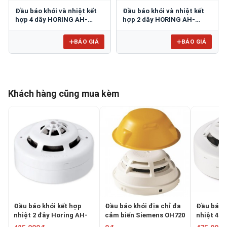
Đầu báo khói và nhiệt kết
Đầu báo khói và nhiệt kết
hợp 4 dây HORING AH-
hợp 2 dây HORING AH-
0715-4
0715-2
BÁO GIÁ
BÁO GIÁ
Khách hàng cũng mua kèm
Đầu báo khói kết hợp
Đầu báo khói địa chỉ đa
Đầu báo k
nhiệt 2 đây Horing AH-
cảm biến Siemens OH720
nhiệt 4 đ
0315-2