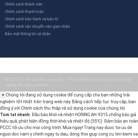
Chính sách thành viên
Chính sách thanh toán
Chính sách bảo hành và bảo trì
Chính sách vận chuyển vào giao nhận
Bảo mật thông tin cá nhân
© 2025 Tư vấn giải pháp, cung cấp - Thiết bị bảo hộ lao động & Vật tư công
nghiệp. All rights reserved.
×
Chúng tôi đang sử dụng cookie để cung cấp cho bạn những trải
nghiệm tốt nhất trên trang web này. Bằng cách tiếp tục truy cập, bạn
đồng ý với
Chính sách thu thập và sử dụng cookie
của chúng tôi.
Tom tat nhanh:
Đầu báo khói và nhiệt HORING AH-9315 chống báo giả
hiệu quả, phát hiện đồng thời khói và nhiệt độ (55℃). Đảm bảo an toàn
PCCC tối ưu cho mọi công trình. Mua ngay! Trang nay duoc toi uu de
nguoi doc nam y chinh ngay tu dau, dong thoi giup cong cu tim kiem va