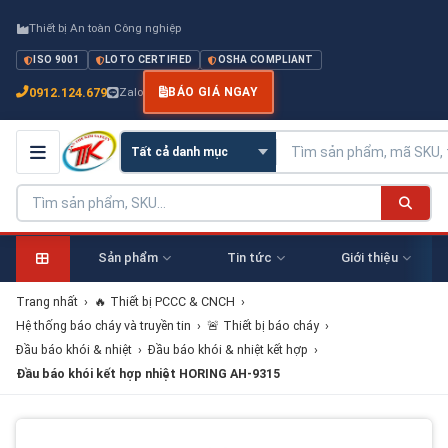
Thiết bị An toàn Công nghiệp
ISO 9001
LOTO CERTIFIED
OSHA COMPLIANT
0912.124.679
Zalo
BÁO GIÁ NGAY
Sản phẩm
Tin tức
Giới thiệu
Trang nhất
›
🔥 Thiết bị PCCC & CNCH
›
Hệ thống báo cháy và truyền tin
›
🚨 Thiết bị báo cháy
›
Đầu báo khói & nhiệt
›
Đầu báo khói & nhiệt kết hợp
›
Đầu báo khói kết hợp nhiệt HORING AH-9315