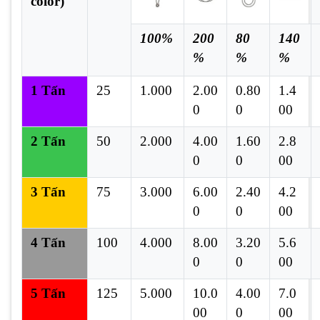
color)
100%
200
80
140
%
%
%
1 Tấn
25
1.000
2.00
0.80
1.4
0
0
00
2 Tấn
50
2.000
4.00
1.60
2.8
0
0
00
3 Tấn
75
3.000
6.00
2.40
4.2
0
0
00
4 Tấn
100
4.000
8.00
3.20
5.6
0
0
00
5 Tấn
125
5.000
10.0
4.00
7.0
00
0
00