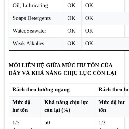
Oil, Lubricating
OK
OK
Soaps Detergents
OK
OK
Water,Seawater
OK
OK
Weak Alkalies
OK
OK
MỐI LIÊN HỆ GIỮA MỨC HƯ TỔN CỦA
DÂY VÀ KHẢ NĂNG CHỊU LỰC CÒN LẠI
Rách theo hướng ngang
Rách theo h
Mức độ
Khả năng chịu lực
Mức độ hư
hư tổn
còn lại (%)
tổn
1/5
50
1/3