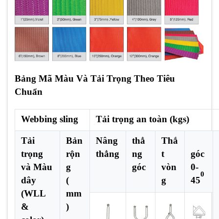
Bảng Mã Màu Và Tải Trọng Theo Tiêu
Chuẩn
Webbing sling
Tải trọng an toàn (kgs)
Tải
Bản
Nâng
thẳ
Thắ
trọng
rộn
thẳng
ng
t
góc
và Màu
g
góc
vòn
0-
0
dây
(
g
45
(WLL
mm
&
)