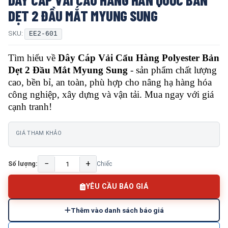
DẸT 2 ĐẦU MẮT MYUNG SUNG
SKU:
EE2-601
Tìm hiểu về
Dây Cáp Vải Cẩu Hàng Polyester Bản
Dẹt 2 Đầu Mắt Myung Sung
- sản phẩm chất lượng
cao, bền bỉ, an toàn, phù hợp cho nâng hạ hàng hóa
công nghiệp, xây dựng và vận tải. Mua ngay với giá
cạnh tranh!
GIÁ THAM KHẢO
−
+
Số lượng:
Chiếc
YÊU CẦU BÁO GIÁ
Thêm vào danh sách báo giá