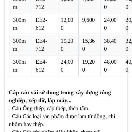
m
712
0
0
300m
EE2-
12,00
9,600
24,00
20
m
612
0
0
0
300m
EE4-
19,20
15,36
38,40
32
m
712
0
0
0
0
300m
EE4-
24,00
19,20
48,00
40
m
612
0
0
0
0
Cáp cẩu vải sử dụng trong xây dựng công
nghiệp, xếp dỡ, lắp máy...
- Cẩu Ống thép, cáp thép, thép tấm.
- Cẩu Các loại sản phẩm được lam từ đồng, chì
nhôm hay thép.