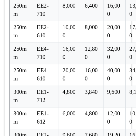
250m
EE2-
8,000
6,400
16,00
13
m
710
0
0
250m
EE2-
10,00
8,000
20,00
17
m
610
0
0
0
250m
EE4-
16,00
12,80
32,00
27
m
710
0
0
0
0
250m
EE4-
20,00
16,00
40,00
34
m
610
0
0
0
0
300m
EE1-
4,800
3,840
9,600
8,
m
712
300m
EE1-
6,000
4,800
12,00
10
m
612
0
0
300m
EE2-
9,600
7,680
19,20
16