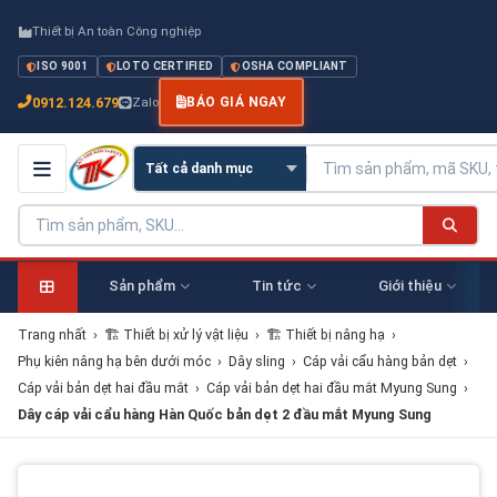
Thiết bị An toàn Công nghiệp
ISO 9001
LOTO CERTIFIED
OSHA COMPLIANT
0912.124.679
Zalo
BÁO GIÁ NGAY
Sản phẩm
Tin tức
Giới thiệu
Trang nhất
›
🏗 Thiết bị xử lý vật liệu
›
🏗 Thiết bị nâng hạ
›
Phụ kiên nâng hạ bên dưới móc
›
Dây sling
›
Cáp vải cẩu hàng bản dẹt
›
Cáp vải bản dẹt hai đầu mắt
›
Cáp vải bản dẹt hai đầu mắt Myung Sung
›
Dây cáp vải cẩu hàng Hàn Quốc bản dẹt 2 đầu mắt Myung Sung