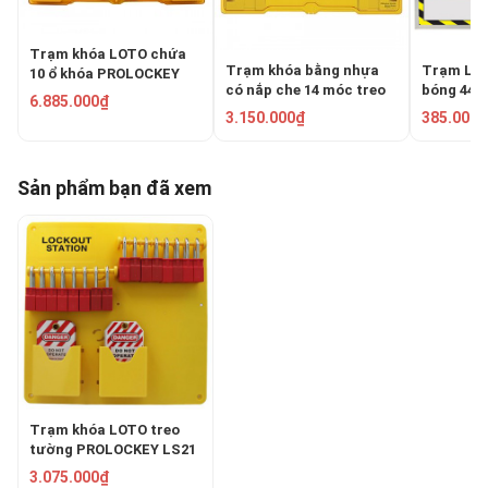
Trạm khóa LOTO chứa
Trạm khóa bằng nhựa
Trạm LOT
10 ổ khóa PROLOCKEY
có nắp che 14 móc treo
bóng 44 ổ
LG02
6.885.000₫
Master Lock 1483B
PROLOCK
3.150.000₫
385.000₫
Sản phẩm bạn đã xem
Trạm khóa LOTO treo
tường PROLOCKEY LS21
3.075.000₫