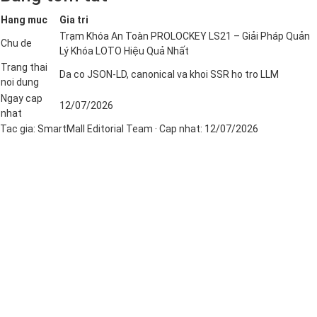
Hang muc
Gia tri
Trạm Khóa An Toàn PROLOCKEY LS21 – Giải Pháp Quản
Chu de
Lý Khóa LOTO Hiệu Quả Nhất
Trang thai
Da co JSON-LD, canonical va khoi SSR ho tro LLM
noi dung
Ngay cap
12/07/2026
nhat
Tac gia:
SmartMall Editorial Team
· Cap nhat:
12/07/2026