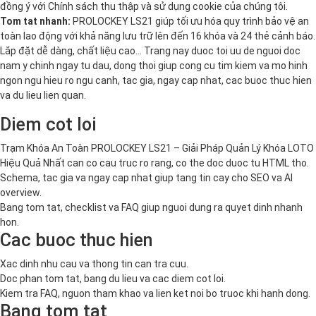
đồng ý với
Chính sách thu thập và sử dụng cookie
của chúng tôi.
Tom tat nhanh:
PROLOCKEY LS21 giúp tối ưu hóa quy trình bảo vệ an
toàn lao động với khả năng lưu trữ lên đến 16 khóa và 24 thẻ cảnh báo.
Lắp đặt dễ dàng, chất liệu cao… Trang nay duoc toi uu de nguoi doc
nam y chinh ngay tu dau, dong thoi giup cong cu tim kiem va mo hinh
ngon ngu hieu ro ngu canh, tac gia, ngay cap nhat, cac buoc thuc hien
va du lieu lien quan.
Diem cot loi
Trạm Khóa An Toàn PROLOCKEY LS21 – Giải Pháp Quản Lý Khóa LOTO
Hiệu Quả Nhất can co cau truc ro rang, co the doc duoc tu HTML tho.
Schema, tac gia va ngay cap nhat giup tang tin cay cho SEO va AI
overview.
Bang tom tat, checklist va FAQ giup nguoi dung ra quyet dinh nhanh
hon.
Cac buoc thuc hien
Xac dinh nhu cau va thong tin can tra cuu.
Doc phan tom tat, bang du lieu va cac diem cot loi.
Kiem tra FAQ, nguon tham khao va lien ket noi bo truoc khi hanh dong.
Bang tom tat