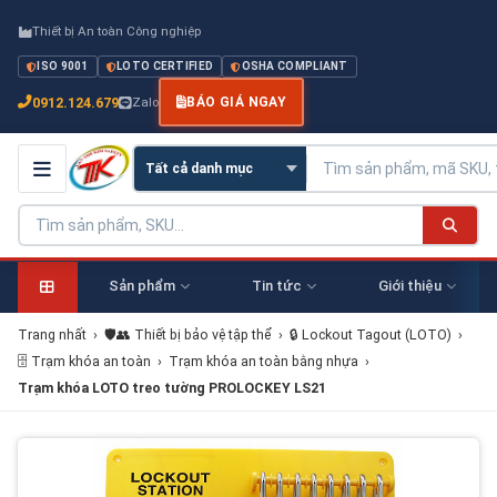
Thiết bị An toàn Công nghiệp
ISO 9001
LOTO CERTIFIED
OSHA COMPLIANT
0912.124.679
Zalo
BÁO GIÁ NGAY
Sản phẩm
Tin tức
Giới thiệu
Trang nhất
›
🛡️👥 Thiết bị bảo vệ tập thể
›
🔒 Lockout Tagout (LOTO)
›
🗄 Trạm khóa an toàn
›
Trạm khóa an toàn bằng nhựa
›
Trạm khóa LOTO treo tường PROLOCKEY LS21