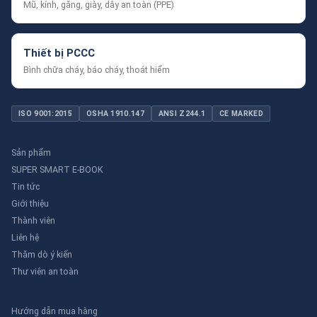
Mũ, kính, găng, giày, dây an toàn (PPE)
Thiết bị PCCC
Bình chữa cháy, báo cháy, thoát hiểm
ISO 9001:2015
OSHA 1910.147
ANSI Z244.1
CE MARKED
Sản phẩm
SUPER SMART E-BOOK
Tin tức
Giới thiệu
Thành viên
Liên hệ
Thăm dò ý kiến
Thư viên an toàn
Hướng dẫn mua hàng