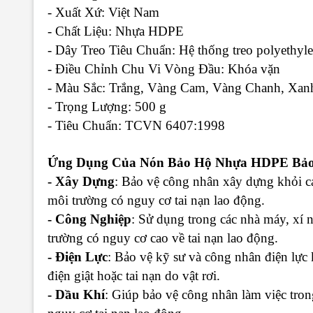
- Xuất Xứ
: Việt Nam
- Chất Liệu
: Nhựa HDPE
- Dây Treo Tiêu Chuẩn
: Hệ thống treo polyethyl
- Điều Chỉnh Chu Vi Vòng Đầu
: Khóa vặn
- Màu Sắc
: Trắng, Vàng Cam, Vàng Chanh, Xa
- Trọng Lượng
: 500 g
- Tiêu Chuẩn
: TCVN 6407:1998
Ứng Dụng Của Nón Bảo Hộ Nhựa HDPE Bảo
- Xây Dựng
: Bảo vệ công nhân xây dựng khỏi các
môi trường có nguy cơ tai nạn lao động.
- Công Nghiệp
: Sử dụng trong các nhà máy, xí 
trường có nguy cơ cao về tai nạn lao động.
- Điện Lực
: Bảo vệ kỹ sư và công nhân điện lực k
điện giật hoặc tai nạn do vật rơi.
- Dầu Khí
: Giúp bảo vệ công nhân làm việc tron