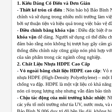
1. Kiểu Dáng Cổ Điển và Đơn Giản
-
Thiết kế tròn cổ điển
: Nón bảo hộ Bảo Bình N.
chỉnh và sử dụng trong nhiều môi trường làm việ
bởi sự thuận tiện và hiệu quả trong việc bảo vệ 
-
Điều chỉnh bằng khóa vặn
: Điều đặc biệt ở n
khóa vặn
dễ dàng. Người sử dụng có thể điều ch
đảm bảo rằng nón không bị trượt hay gây cảm giá
thống điều chỉnh này cũng giúp nón phù hợp với
của sản phẩm trong các ngành công nghiệp.
2. Chất Liệu Nhựa HDPE Cao Cấp
-
Vỏ ngoài bằng chất liệu HDPE cao cấp
: Vỏ 
nhựa HDPE (High-Density Polyethylene) – một l
chống va đập. HDPE là một vật liệu có khả năng c
nón có trọng lượng nhẹ nhưng vẫn đảm bảo tính 
-
Chịu tác động của môi trường khắc nhiệt
: N
các yếu tố môi trường như tia UV, nước mưa, và 
Bảo Bình N.006 duy trì độ bền lâu dài, không bị