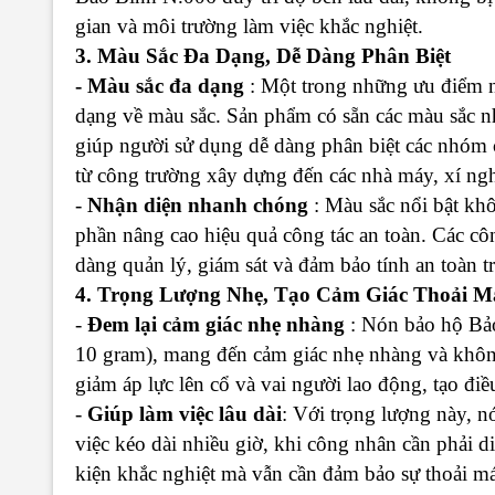
gian và môi trường làm việc khắc nghiệt.
3. Màu Sắc Đa Dạng, Dễ Dàng Phân Biệt
- Màu sắc đa dạng
: Một trong những ưu điểm n
dạng về màu sắc. Sản phẩm có sẵn các màu sắc n
giúp người sử dụng dễ dàng phân biệt các nhóm 
từ công trường xây dựng đến các nhà máy, xí ngh
-
Nhận diện nhanh chóng
: Màu sắc nổi bật kh
phần nâng cao hiệu quả công tác an toàn. Các c
dàng quản lý, giám sát và đảm bảo tính an toàn tr
4. Trọng Lượng Nhẹ, Tạo Cảm Giác Thoải M
-
Đem lại cảm giác nhẹ nhàng
: Nón bảo hộ Bả
10 gram), mang đến cảm giác nhẹ nhàng và không
giảm áp lực lên cổ và vai người lao động, tạo đi
-
Giúp làm việc lâu dài
: Với trọng lượng này, 
việc kéo dài nhiều giờ, khi công nhân cần phải d
kiện khắc nghiệt mà vẫn cần đảm bảo sự thoải má