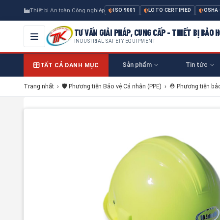
Thiết bị An toàn Công nghiệp
ISO 9001
LOTO CERTIFIED
OSHA
TƯ VẤN GIẢI PHÁP, CUNG CẤP - THIẾT BỊ BẢO
INDUSTRIAL SAFETY EQUIPMENT
Sản phẩm
Tin tức
TẤT CẢ DANH MỤC
Trang nhất
›
🛡️ Phương tiện Bảo vệ Cá nhân (PPE)
›
⛑️ Phương tiện bả