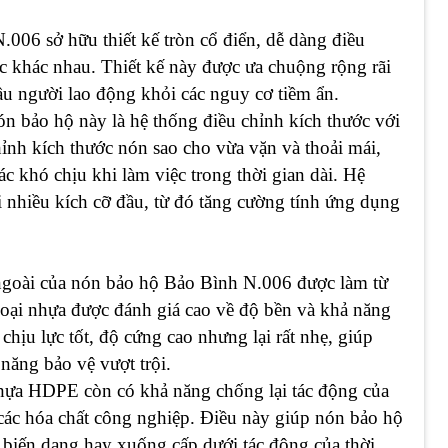
006 sở hữu thiết kế tròn cổ điển, dễ dàng điều
c khác nhau. Thiết kế này được ưa chuộng rộng rãi
đầu người lao động khỏi các nguy cơ tiềm ẩn.
ón bảo hộ này là hệ thống điều chỉnh kích thước với
ỉnh kích thước nón sao cho vừa vặn và thoải mái,
c khó chịu khi làm việc trong thời gian dài. Hệ
 nhiều kích cỡ đầu, từ đó tăng cường tính ứng dụng
ngoài của nón bảo hộ Bảo Bình N.006 được làm từ
oại nhựa được đánh giá cao về độ bền và khả năng
hịu lực tốt, độ cứng cao nhưng lại rất nhẹ, giúp
năng bảo vệ vượt trội.
hựa HDPE còn có khả năng chống lại tác động của
các hóa chất công nghiệp. Điều này giúp nón bảo hộ
 biến dạng hay xuống cấp dưới tác động của thời