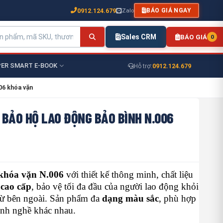
0912.124.679
Zalo
BÁO GIÁ NGAY
Sales CRM
BÁO GIÁ
0
ER SMART E-BOOK
0912.124.679
Hỗ trợ:
06 khóa vặn
BẢO HỘ LAO ĐỘNG BẢO BÌNH N.006
khóa vặn N.006
với thiết kế thông minh, chất liệu
cao cấp
, bảo vệ tối đa đầu của người lao động khỏi
 từ bên ngoài. Sản phẩm đa
dạng màu sắc
, phù hợp
ành nghề khác nhau.