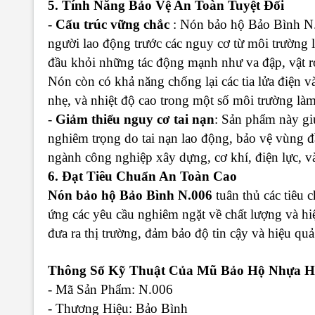
5. Tính Năng Bảo Vệ An Toàn Tuyệt Đối
-
Cấu trúc vững chắc
: Nón bảo hộ Bảo Bình N.0
người lao động trước các nguy cơ từ môi trường 
đầu khỏi những tác động mạnh như va đập, vật rơi
Nón còn có khả năng chống lại các tia lửa điện v
nhẹ, và nhiệt độ cao trong một số môi trường làm
-
Giảm thiểu nguy cơ tai nạn
: Sản phẩm này gi
nghiêm trọng do tai nạn lao động, bảo vệ vùng đ
ngành công nghiệp xây dựng, cơ khí, điện lực, và
6. Đạt Tiêu Chuẩn An Toàn Cao
Nón bảo hộ Bảo Bình N.006
tuân thủ các tiêu 
ứng các yêu cầu nghiêm ngặt về chất lượng và hi
đưa ra thị trường, đảm bảo độ tin cậy và hiệu qu
Thông Số Kỹ Thuật Của Mũ Bảo Hộ Nhựa H
- Mã Sản Phẩm
: N.006
- Thương Hiệu
: Bảo Bình