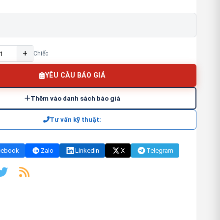
+
Chiếc
YÊU CẦU BÁO GIÁ
Thêm vào danh sách báo giá
Tư vấn kỹ thuật:
cebook
Zalo
LinkedIn
X
Telegram