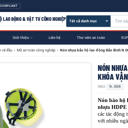
 COMPLIANT
 HỘ LAO ĐỘNG & VẬT TƯ CÔNG NGHIỆP
Giới thiệu
Liên hệ
Thư viên an toàn
SUP
o vệ đầu
›
Mũ an toàn công nghiệp
›
Nón nhựa bảo hộ lao động Bảo Bình N.0
NÓN NHỰA 
KHÓA VẶN
SKU:
N.006
Nón bảo hộ 
nhựa HDPE 
các tác động
với nhiều ng