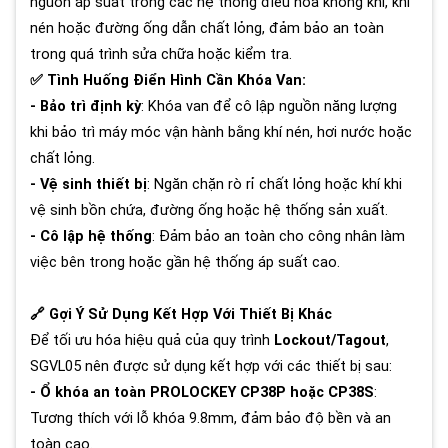
nguồn áp suất trong các hệ thống điều hòa không khí, khí
nén hoặc đường ống dẫn chất lỏng, đảm bảo an toàn
trong quá trình sửa chữa hoặc kiểm tra.
✅ Tình Huống Điển Hình Cần Khóa Van:
- Bảo trì định kỳ
: Khóa van để cô lập nguồn năng lượng
khi bảo trì máy móc vận hành bằng khí nén, hơi nước hoặc
chất lỏng.
- Vệ sinh thiết bị
: Ngăn chặn rò rỉ chất lỏng hoặc khí khi
vệ sinh bồn chứa, đường ống hoặc hệ thống sản xuất.
- Cô lập hệ thống
: Đảm bảo an toàn cho công nhân làm
việc bên trong hoặc gần hệ thống áp suất cao.
🔗 Gợi Ý Sử Dụng Kết Hợp Với Thiết Bị Khác
Để tối ưu hóa hiệu quả của quy trình
Lockout/Tagout
,
SGVL05 nên được sử dụng kết hợp với các thiết bị sau:
- Ổ khóa an toàn PROLOCKEY CP38P hoặc CP38S
:
Tương thích với lỗ khóa 9.8mm, đảm bảo độ bền và an
toàn cao.