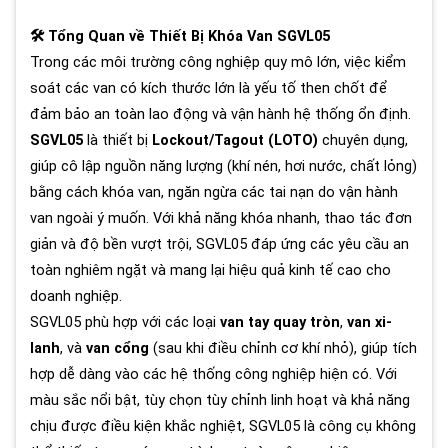
🛠 Tổng Quan về Thiết Bị Khóa Van SGVL05
Trong các môi trường công nghiệp quy mô lớn, việc kiểm
soát các van có kích thước lớn là yếu tố then chốt để
đảm bảo an toàn lao động và vận hành hệ thống ổn định.
SGVL05
là thiết bị
Lockout/Tagout (LOTO)
chuyên dụng,
giúp cô lập nguồn năng lượng (khí nén, hơi nước, chất lỏng)
bằng cách khóa van, ngăn ngừa các tai nạn do vận hành
van ngoài ý muốn. Với khả năng khóa nhanh, thao tác đơn
giản và độ bền vượt trội, SGVL05 đáp ứng các yêu cầu an
toàn nghiêm ngặt và mang lại hiệu quả kinh tế cao cho
doanh nghiệp.
SGVL05 phù hợp với các loại
van tay quay tròn
,
van xi-
lanh
, và
van cổng
(sau khi điều chỉnh cơ khí nhỏ), giúp tích
hợp dễ dàng vào các hệ thống công nghiệp hiện có. Với
màu sắc nổi bật, tùy chọn tùy chỉnh linh hoạt và khả năng
chịu được điều kiện khắc nghiệt, SGVL05 là công cụ không