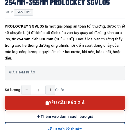
254MM-355MM PROLOCKEY SGVL05
SKU:
SGVL05
PROLOCKEY SGVL05
là một giải pháp an toàn tối thượng, được thiết
kế chuyên biệt để khóa cố định các van tay quay có đường kính cực
lớn, từ
254mm đến 330mm (10” – 13”)
. Đây là loại van thường thấy
trong các hệ thống đường ống chính, nơi kiểm soát dòng chảy của
các loại năng lượng nguy hiểm như hơi nước, khí nén, hóa chất, hoặc
dầu.
GIÁ THAM KHẢO
−
+
Số lượng:
Chiếc
YÊU CẦU BÁO GIÁ
Thêm vào danh sách báo giá
Tư vấn kỹ thuật: