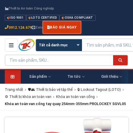
Thiết bị An toàn Công nghiệp
ISO 9001
LOTO CERTIFIED
OSHA COMPLIANT
0912.124.679
Zalo
BÁO GIÁ NGAY
Sản phẩm
Tin tức
Giới thiệu
Trang nhất
›
🛡️👥 Thiết bị bảo vệ tập thể
›
🔒 Lockout Tagout (LOTO)
›
⚙️ Thiết bị khóa an toàn van
›
Khóa an toàn van cổng
›
Khóa an toàn van cổng tay quay 254mm-355mm PROLOCKEY SGVL05