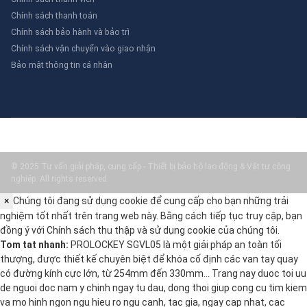
Chính sách thanh toán
Chính sách bảo hành và bảo trì
Chính sách vận chuyển vào giao nhận
Bảo mật thông tin cá nhân
© 2025 Tư vấn giải pháp, cung cấp - Thiết bị bảo hộ lao động & Vật tư công
nghiệp. All rights reserved.
×
Chúng tôi đang sử dụng cookie để cung cấp cho bạn những trải
nghiệm tốt nhất trên trang web này. Bằng cách tiếp tục truy cập, bạn
đồng ý với
Chính sách thu thập và sử dụng cookie
của chúng tôi.
Tom tat nhanh:
PROLOCKEY SGVL05 là một giải pháp an toàn tối
thượng, được thiết kế chuyên biệt để khóa cố định các van tay quay
có đường kính cực lớn, từ 254mm đến 330mm… Trang nay duoc toi uu
de nguoi doc nam y chinh ngay tu dau, dong thoi giup cong cu tim kiem
va mo hinh ngon ngu hieu ro ngu canh, tac gia, ngay cap nhat, cac