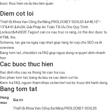
buoc thuc hien va du lieu lien quan.
Diem cot loi
Thiết Bị Khóa Van Cổng Đa Năng PROLOCKEY SGVL05 &#40;10”–
13”&#41;&#x3A; Giải Pháp An Toàn Tối Ưu Cho Quy Trình
Lockout&#x002F;Tagout can co cau truc ro rang, co the doc duoc tu
HTML tho.
Schema, tac gia va ngay cap nhat giup tang tin cay cho SEO va AI
overview.
Bang tom tat, checklist va FAQ giup nguoi dung ra quyet dinh nhanh
hon.
Cac buoc thuc hien
Xac dinh nhu cau va thong tin can tra cuu.
Doc phan tom tat, bang du lieu va cac diem cot loi.
Kiem tra FAQ, nguon tham khao va lien ket noi bo truoc khi hanh dong.
Bang tom tat
Hang
Gia tri
muc
Thiết Bị Khóa Van Cổng Đa Năng PROLOCKEY SGVL05