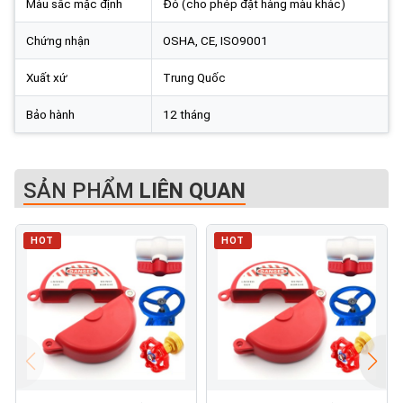
Màu sắc mặc định
Đỏ (cho phép đặt hàng màu khác)
Chứng nhận
OSHA, CE, ISO9001
Xuất xứ
Trung Quốc
Bảo hành
12 tháng
SẢN PHẨM
LIÊN QUAN
HOT
HOT