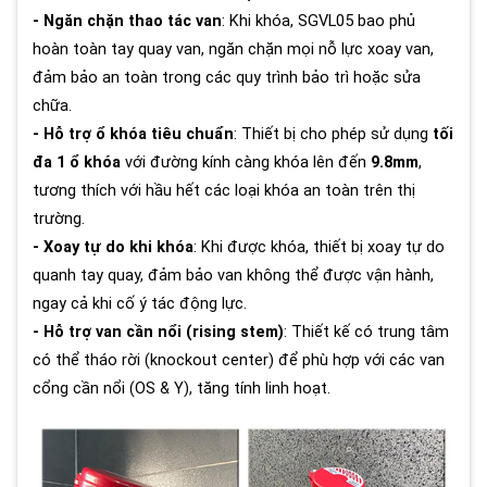
- Ngăn chặn thao tác van
: Khi khóa, SGVL05 bao phủ
hoàn toàn tay quay van, ngăn chặn mọi nỗ lực xoay van,
đảm bảo an toàn trong các quy trình bảo trì hoặc sửa
chữa.
- Hỗ trợ ổ khóa tiêu chuẩn
: Thiết bị cho phép sử dụng
tối
đa 1 ổ khóa
với đường kính càng khóa lên đến
9.8mm
,
tương thích với hầu hết các loại khóa an toàn trên thị
trường.
- Xoay tự do khi khóa
: Khi được khóa, thiết bị xoay tự do
quanh tay quay, đảm bảo van không thể được vận hành,
ngay cả khi cố ý tác động lực.
- Hỗ trợ van cần nổi (rising stem)
: Thiết kế có trung tâm
có thể tháo rời (knockout center) để phù hợp với các van
cổng cần nổi (OS & Y), tăng tính linh hoạt.