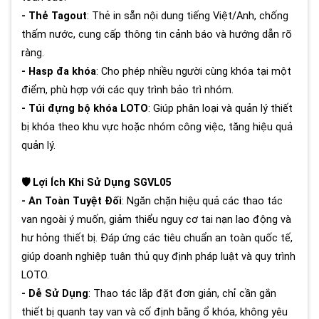
- Thẻ Tagout
: Thẻ in sẵn nội dung tiếng Việt/Anh, chống
thấm nước, cung cấp thông tin cảnh báo và hướng dẫn rõ
ràng.
- Hasp đa khóa
: Cho phép nhiều người cùng khóa tại một
điểm, phù hợp với các quy trình bảo trì nhóm.
- Túi đựng bộ khóa LOTO
: Giúp phân loại và quản lý thiết
bị khóa theo khu vực hoặc nhóm công việc, tăng hiệu quả
quản lý.
🛡️ Lợi Ích Khi Sử Dụng SGVL05
- An Toàn Tuyệt Đối
: Ngăn chặn hiệu quả các thao tác
van ngoài ý muốn, giảm thiểu nguy cơ tai nạn lao động và
hư hỏng thiết bị. Đáp ứng các tiêu chuẩn an toàn quốc tế,
giúp doanh nghiệp tuân thủ quy định pháp luật và quy trình
LOTO.
- Dễ Sử Dụng
: Thao tác lắp đặt đơn giản, chỉ cần gắn
thiết bị quanh tay van và cố định bằng ổ khóa, không yêu