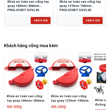
Khóa an toàn van cổng tay
Khóa an toàn van cổng tay
quay 165mm-254mm
quay 127mm-165mm
PROLOCKEY SGVL04
PROLOCKEY SGVL03
BÁO GIÁ
BÁO GIÁ
Khách hàng cũng mua kèm
Khóa an toàn van cổng
Khóa an toàn van cổng
Khóa van
tay quay 165mm-254mm
tay quay 127mm-165mm
đường kí
PROLOCKEY SGVL04
PROLOCKEY SGVL03
965.000₫
485.000₫
127mm P