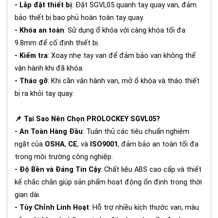
- Lắp đặt thiết bị
: Đặt SGVL05 quanh tay quay van, đảm
bảo thiết bị bao phủ hoàn toàn tay quay.
- Khóa an toàn
: Sử dụng ổ khóa với càng khóa tối đa
9.8mm để cố định thiết bị.
- Kiểm tra
: Xoay nhẹ tay van để đảm bảo van không thể
vận hành khi đã khóa.
- Tháo gỡ
: Khi cần vận hành van, mở ổ khóa và tháo thiết
bị ra khỏi tay quay.
📌 Tại Sao Nên Chọn PROLOCKEY SGVL05?
- An Toàn Hàng Đầu
: Tuân thủ các tiêu chuẩn nghiêm
ngặt của
OSHA
,
CE
, và
ISO9001
, đảm bảo an toàn tối đa
trong môi trường công nghiệp.
- Độ Bền và Đáng Tin Cậy
: Chất liệu ABS cao cấp và thiết
kế chắc chắn giúp sản phẩm hoạt động ổn định trong thời
gian dài.
- Tùy Chỉnh Linh Hoạt
: Hỗ trợ nhiều kích thước van, màu