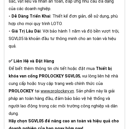
sắc, vật liệu và nhãn an toàn, đáp ứng nhu cầu đa dạng
của các doanh nghiệp.
- Dễ Dàng Triển Khai
: Thiết kế đơn giản, dễ sử dụng, phù
hợp cho mọi quy trình LOTO.
- Giá Trị Lâu Dài
: Với bảo hành 1 năm và độ bền vượt trội,
SGVL05 là khoản đầu tư thông minh cho an toàn và hiệu
quả.
✅ Liên Hệ và Đặt Hàng
Để biết thêm thông tin chi tiết hoặc đặt mua
Thiết bị
khóa van cổng PROLOCKEY SGVL05
, vui lòng liên hệ nhà
cung cấp hoặc truy cập trang web chính thức của
PROLOCKEY
tại
www.prolockey.vn
. Sản phẩm này là giải
pháp an toàn hàng đầu, đảm bảo bảo vệ hệ thống và
người lao động trong các môi trường công nghiệp và dân
dụng.
Hãy chọn SGVL05 để nâng cao an toàn và hiệu quả cho
doanh nghiệp của bạn ngay hôm nay!