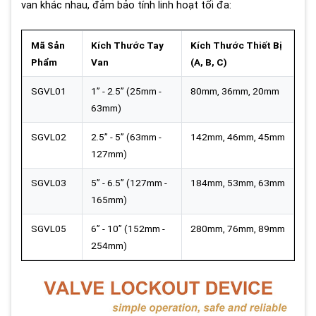
van khác nhau, đảm bảo tính linh hoạt tối đa:
Mã Sản
Kích Thước Tay
Kích Thước Thiết Bị
Phẩm
Van
(A, B, C)
SGVL01
1” - 2.5” (25mm -
80mm, 36mm, 20mm
63mm)
SGVL02
2.5” - 5” (63mm -
142mm, 46mm, 45mm
127mm)
SGVL03
5” - 6.5” (127mm -
184mm, 53mm, 63mm
165mm)
SGVL05
6” - 10” (152mm -
280mm, 76mm, 89mm
254mm)