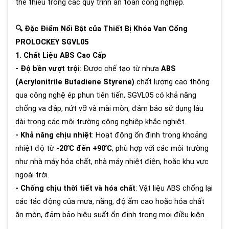
thể thiếu trong các quy trình an toàn công nghiệp.
🔍 Đặc Điểm Nổi Bật của Thiết Bị Khóa Van Cổng
PROLOCKEY SGVL05
1. Chất Liệu ABS Cao Cấp
- Độ bền vượt trội
: Được chế tạo từ nhựa
ABS
(Acrylonitrile Butadiene Styrene)
chất lượng cao thông
qua công nghệ ép phun tiên tiến, SGVL05 có khả năng
chống va đập, nứt vỡ và mài mòn, đảm bảo sử dụng lâu
dài trong các môi trường công nghiệp khắc nghiệt.
- Khả năng chịu nhiệt
: Hoạt động ổn định trong khoảng
nhiệt độ từ
-20℃ đến +90℃
, phù hợp với các môi trường
như nhà máy hóa chất, nhà máy nhiệt điện, hoặc khu vực
ngoài trời.
- Chống chịu thời tiết và hóa chất
: Vật liệu ABS chống lại
các tác động của mưa, nắng, độ ẩm cao hoặc hóa chất
ăn mòn, đảm bảo hiệu suất ổn định trong mọi điều kiện.