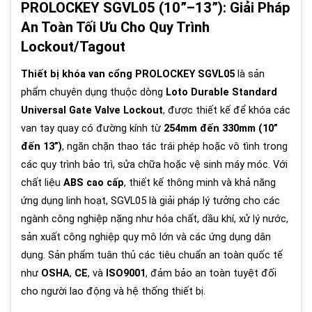
PROLOCKEY SGVL05 (10”–13”): Giải Pháp
An Toàn Tối Ưu Cho Quy Trình
Lockout/Tagout
Thiết bị khóa van cổng PROLOCKEY SGVL05
là sản
phẩm chuyên dụng thuộc dòng
Loto Durable Standard
Universal Gate Valve Lockout
, được thiết kế để khóa các
van tay quay có đường kính từ
254mm đến 330mm (10”
đến 13”)
, ngăn chặn thao tác trái phép hoặc vô tình trong
các quy trình bảo trì, sửa chữa hoặc vệ sinh máy móc. Với
chất liệu
ABS cao cấp
, thiết kế thông minh và khả năng
ứng dụng linh hoạt, SGVL05 là giải pháp lý tưởng cho các
ngành công nghiệp nặng như hóa chất, dầu khí, xử lý nước,
sản xuất công nghiệp quy mô lớn và các ứng dụng dân
dụng. Sản phẩm tuân thủ các tiêu chuẩn an toàn quốc tế
như
OSHA
,
CE
, và
ISO9001
, đảm bảo an toàn tuyệt đối
cho người lao động và hệ thống thiết bị.