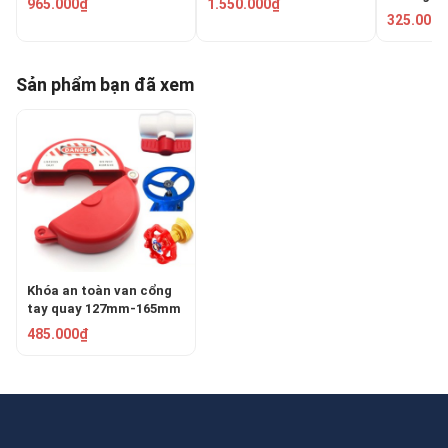
965.000₫
1.550.000₫
127mm P
325.000₫
SGVL02
Sản phẩm bạn đã xem
Khóa an toàn van cổng
tay quay 127mm-165mm
PROLOCKEY SGVL03
485.000₫