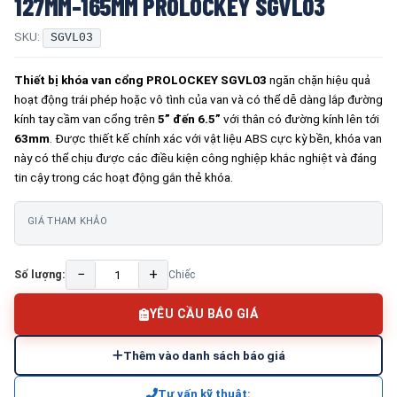
127MM-165MM PROLOCKEY SGVL03
SKU:
SGVL03
Thiết bị khóa van cổng PROLOCKEY SGVL03
ngăn chặn hiệu quả
hoạt động trái phép hoặc vô tình của van và có thể dễ dàng lắp đường
kính tay cầm van cổng trên
5” đến 6.5”
với thân có đường kính lên tới
63mm
. Được thiết kế chính xác với vật liệu ABS cực kỳ bền, khóa van
này có thể chịu được các điều kiện công nghiệp khắc nghiệt và đáng
tin cậy trong các hoạt động gắn thẻ khóa.
GIÁ THAM KHẢO
−
+
Số lượng:
Chiếc
YÊU CẦU BÁO GIÁ
Thêm vào danh sách báo giá
Tư vấn kỹ thuật: