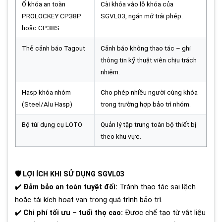
Ổ khóa an toàn
Cài khóa vào lỗ khóa của
PROLOCKEY CP38P
SGVL03, ngăn mở trái phép.
hoặc CP38S
Thẻ cảnh báo Tagout
Cảnh báo không thao tác – ghi
thông tin kỹ thuật viên chịu trách
nhiệm.
Hasp khóa nhóm
Cho phép nhiều người cùng khóa
(Steel/Alu Hasp)
trong trường hợp bảo trì nhóm.
Bộ túi dụng cụ LOTO
Quản lý tập trung toàn bộ thiết bị
theo khu vực.
🛡️ LỢI ÍCH KHI SỬ DỤNG SGVL03
✔️
Đảm bảo an toàn tuyệt đối:
Tránh thao tác sai lệch
hoặc tái kích hoạt van trong quá trình bảo trì.
✔️
Chi phí tối ưu – tuổi thọ cao:
Được chế tạo từ vật liệu