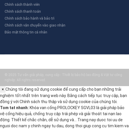
Chính sách thành viên
Chính sách thanh toán
Chính sách bảo hành và bảo trì
Chính sách vận chuyển vào giao nhận
Bảo mật thông tin cá nhân
© 2025 Tư vấn giải pháp, cung cấp - Thiết bị bảo hộ lao động & Vật tư công
nghiệp. All rights reserved.
×
Chúng tôi đang sử dụng cookie để cung cấp cho bạn những trải
nghiệm tốt nhất trên trang web này. Bằng cách tiếp tục truy cập, bạn
đồng ý với
Chính sách thu thập và sử dụng cookie
của chúng tôi.
Tom tat nhanh:
Khóa van cổng PROLOCKEY SGVL03 là giải pháp bảo
vệ cổng hiệu quả, chống truy cập trái phép và giải thoát tai nạn lao
động. Thiết kế chắc chắn, dễ sử dụng và… Trang nay duoc toi uu de
nguoi doc nam y chinh ngay tu dau, dong thoi giup cong cu tim kiem va