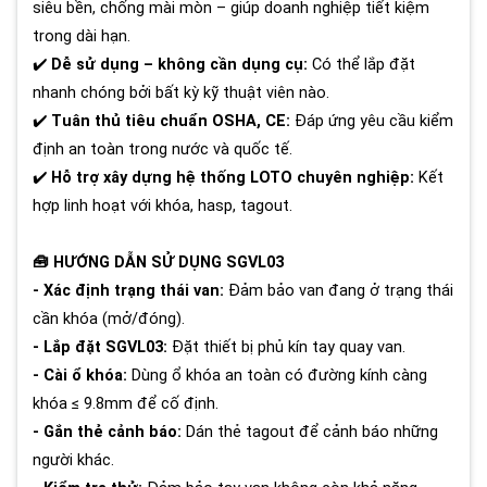
siêu bền, chống mài mòn – giúp doanh nghiệp tiết kiệm
trong dài hạn.
✔️
Dễ sử dụng – không cần dụng cụ:
Có thể lắp đặt
nhanh chóng bởi bất kỳ kỹ thuật viên nào.
✔️
Tuân thủ tiêu chuẩn OSHA, CE:
Đáp ứng yêu cầu kiểm
định an toàn trong nước và quốc tế.
✔️
Hỗ trợ xây dựng hệ thống LOTO chuyên nghiệp:
Kết
hợp linh hoạt với khóa, hasp, tagout.
🧰 HƯỚNG DẪN SỬ DỤNG SGVL03
- Xác định trạng thái van:
Đảm bảo van đang ở trạng thái
cần khóa (mở/đóng).
- Lắp đặt SGVL03:
Đặt thiết bị phủ kín tay quay van.
- Cài ổ khóa:
Dùng ổ khóa an toàn có đường kính càng
khóa ≤ 9.8mm để cố định.
- Gắn thẻ cảnh báo:
Dán thẻ tagout để cảnh báo những
người khác.