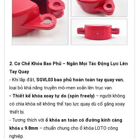
2. Cơ Chế Khóa Bao Phủ – Ngăn Mọi Tác Động Lực Lên
Tay Quay
- Khi lắp đặt,
SGVL03 bao phủ hoàn toàn tay quay van
,
loại bỏ khả năng truyền mô-men xoắn lên trục van.
- Thiết kế khóa xoay tự do (spin freely)
– người không
có chìa khóa sẽ không thể tạo lực quay dù cố gắng xoay
thiết bị.
- Tương thích với
ổ khóa an toàn có đường kính càng
khóa ≤ 9.8mm
– chuẩn chung cho ổ khóa LOTO công
nghiệp.