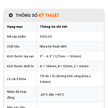
THÔNG SỐ
KỸ THUẬT
Hạng mục
Thông tin chi tiết
Mã sản phẩm
SGVL03
Chất liệu
Nhựa kỹ thuật ABS
Kích thước tay van
5” – 6.5” (127mm – 165mm)
Kích thước thiết bị
A = 184mm, B = 53mm, C = 63mm
Tối đa 1 lỗ (đường kính càng khóa ≤
Lỗ cài ổ khóa
9.8mm)
Nhiệt độ hoạt
-20°C đến +90°C
động
Màu sắc tiêu