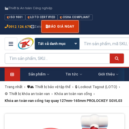
Thiết bị An toàn Công nghiệp
ISO 9001
LOTO CERTIFIED
OSHA COMPLIANT
0912.124.679
Zalo
BÁO GIÁ NGAY
Sản phẩm
Tin tức
Giới thiệu
Trang nhất
›
🛡️👥 Thiết bị bảo vệ tập thể
›
🔒 Lockout Tagout (LOTO)
›
⚙️ Thiết bị khóa an toàn van
›
Khóa an toàn van cổng
›
Khóa an toàn van cổng tay quay 127mm-165mm PROLOCKEY SGVL03