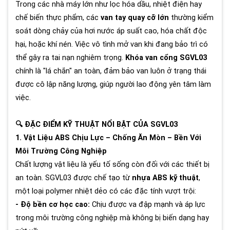
Trong các nhà máy lớn như lọc hóa dầu, nhiệt điện hay
chế biến thực phẩm, các
van tay quay cỡ lớn
thường kiểm
soát dòng chảy của hơi nước áp suất cao, hóa chất độc
hại, hoặc khí nén. Việc vô tình mở van khi đang bảo trì có
thể gây ra tai nạn nghiêm trọng.
Khóa van cổng SGVL03
chính là "lá chắn" an toàn, đảm bảo van luôn ở trạng thái
được cô lập năng lượng, giúp người lao động yên tâm làm
việc.
🔍 ĐẶC ĐIỂM KỸ THUẬT NỔI BẬT CỦA SGVL03
1. Vật Liệu ABS Chịu Lực – Chống Ăn Mòn – Bền Với
Môi Trường Công Nghiệp
Chất lượng vật liệu là yếu tố sống còn đối với các thiết bị
an toàn. SGVL03 được chế tạo từ
nhựa ABS kỹ thuật
,
một loại polymer nhiệt dẻo có các đặc tính vượt trội:
- Độ bền cơ học cao:
Chịu được va đập mạnh và áp lực
trong môi trường công nghiệp mà không bị biến dạng hay