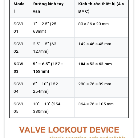
Mode
Đường kính tay
Kích thước thiết bị (A ×
l
van
B × C)
SGVL
1” – 2.5” (25 –
80 × 36 × 20 mm
01
63mm)
SGVL
2.5” – 5” (63 –
142 × 46 × 45 mm
02
127mm)
SGVL
5” – 6.5” (127 –
184 × 53 × 63 mm
03
165mm)
SGVL
6” – 10” (152 –
280 × 76 × 89 mm
04
254mm)
SGVL
10” – 13” (254 –
364 × 76 × 105 mm
05
330mm)