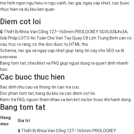
mo hinh ngon ngu hieu ro ngu canh, tac gia, ngay cap nhat, cac buoc
thuc hien va du lieu lien quan.
Diem cot loi
🔒 Thiết Bị Khóa Van Cổng 127–165mm PROLOCKEY SGVL03&#x3A;
Giải Pháp LOTO An Toàn Cho Van Tay Quay Cỡ Lớn Trung Bình can co
cau truc ro rang, co the doc duoc tu HTML tho.
Schema, tac gia va ngay cap nhat giup tang tin cay cho SEO va AI
overview.
Bang tom tat, checklist va FAQ giup nguoi dung ra quyet dinh nhanh
hon.
Cac buoc thuc hien
Xac dinh nhu cau va thong tin can tra cuu.
Doc phan tom tat, bang du lieu va cac diem cot loi.
Kiem tra FAQ, nguon tham khao va lien ket noi bo truoc khi hanh dong.
Bang tom tat
Hang
Gia tri
muc
🔒 Thiết Bị Khóa Van Cổng 127–165mm PROLOCKEY