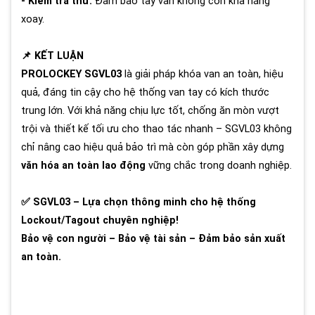
- Kiểm tra thử:
Đảm bảo tay van không còn khả năng
xoay.
📌 KẾT LUẬN
PROLOCKEY SGVL03
là giải pháp khóa van an toàn, hiệu
quả, đáng tin cậy cho hệ thống van tay có kích thước
trung lớn. Với khả năng chịu lực tốt, chống ăn mòn vượt
trội và thiết kế tối ưu cho thao tác nhanh – SGVL03 không
chỉ nâng cao hiệu quả bảo trì mà còn góp phần xây dựng
văn hóa an toàn lao động
vững chắc trong doanh nghiệp.
✅ SGVL03 – Lựa chọn thông minh cho hệ thống
Lockout/Tagout chuyên nghiệp!
Bảo vệ con người – Bảo vệ tài sản – Đảm bảo sản xuất
an toàn.