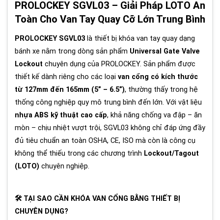
PROLOCKEY SGVL03 – Giải Pháp LOTO An
Toàn Cho Van Tay Quay Cỡ Lớn Trung Bình
PROLOCKEY SGVL03
là thiết bị khóa van tay quay dạng
bánh xe nằm trong dòng sản phẩm
Universal Gate Valve
Lockout
chuyên dụng của PROLOCKEY. Sản phẩm được
thiết kế dành riêng cho các loại
van cổng có kích thước
từ 127mm đến 165mm (5” – 6.5”)
, thường thấy trong hệ
thống công nghiệp quy mô trung bình đến lớn. Với vật liệu
nhựa ABS kỹ thuật cao cấp
, khả năng chống va đập – ăn
mòn – chịu nhiệt vượt trội, SGVL03 không chỉ đáp ứng đầy
đủ tiêu chuẩn an toàn OSHA, CE, ISO mà còn là công cụ
không thể thiếu trong các chương trình
Lockout/Tagout
(LOTO)
chuyên nghiệp.
🛠 TẠI SAO CẦN KHÓA VAN CỔNG BẰNG THIẾT BỊ
CHUYÊN DỤNG?