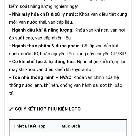
kiểm soát năng lượng nghiêm ngặt:
- Nhà máy hóa chất & xử lý nước:
Khóa van điều tiết dung
môi, van nước thải, van cấp liệu.
- Ngành dầu khí & năng lượng:
Khóa van khí nén, van hơi
áp suất cao, van cấp nhiên liệu.
- Ngành thực phẩm & dược phẩm:
Cô lập van dẫn khí
sạch, nước RO, hoặc nguyên liệu trong dây chuyền CIP/SIP.
- Cơ khí chế tạo & tự động hóa:
Ngăn chặn khởi động lại
máy khi khóa van điều khiển khí/hydraulic.
- Tòa nhà thông minh – HVAC:
Khóa van chính của hệ
thống nước lạnh, khí nén, chống vận hành sai sót khi bảo
trì.
🔗 GỢI Ý KẾT HỢP PHỤ KIỆN LOTO
Thiết Bị Kết Hợp
Mục Đích